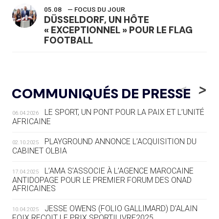
05.08
— FOCUS DU JOUR
DÜSSELDORF, UN HÔTE
« EXCEPTIONNEL » POUR LE FLAG
FOOTBALL
05.08
— LUGE
LE RÊVE DE VOIR LA LUGE ALPINE
<
>
COMMUNIQUÉS DE PRESSE
AUX JO « N'EST PAS FINI »
LE SPORT, UN PONT POUR LA PAIX ET L’UNITÉ
06.04.2026
05.08
— TIR À L'ARC
AFRICAINE
DES MONDIAUX À BRISBANE SUR LA
ROUTE DES JO 2032
PLAYGROUND ANNONCE L’ACQUISITION DU
02.10.2025
CABINET OLBIA
05.08
— ALPES FRANÇAISES 2030
LE VILLAGE OLYMPIQUE DES ARAVIS
L’AMA S’ASSOCIE À L’AGENCE MAROCAINE
17.04.2025
SE DESSINE
ANTIDOPAGE POUR LE PREMIER FORUM DES ONAD
AFRICAINES
04.08
— FOCUS DU JOUR
JESSE OWENS (FOLIO GALLIMARD) D’ALAIN
10.04.2025
LE COJOP A TROUVÉ SON VILLAGE
FOIX REÇOIT LE PRIX SPORTILIVRE2025