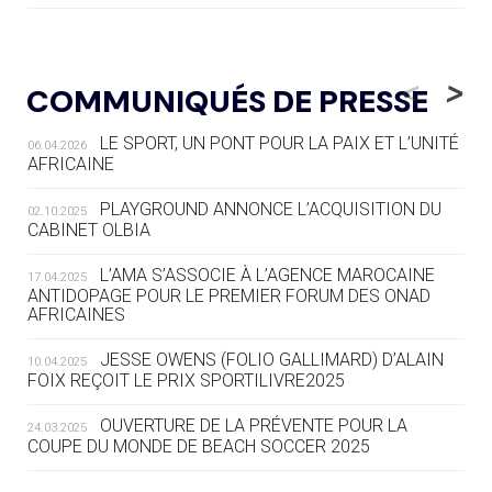
05.08
— LUGE
LE RÊVE DE VOIR LA LUGE ALPINE
<
>
COMMUNIQUÉS DE PRESSE
AUX JO « N'EST PAS FINI »
LE SPORT, UN PONT POUR LA PAIX ET L’UNITÉ
06.04.2026
05.08
— TIR À L'ARC
AFRICAINE
DES MONDIAUX À BRISBANE SUR LA
ROUTE DES JO 2032
PLAYGROUND ANNONCE L’ACQUISITION DU
02.10.2025
CABINET OLBIA
05.08
— ALPES FRANÇAISES 2030
LE VILLAGE OLYMPIQUE DES ARAVIS
L’AMA S’ASSOCIE À L’AGENCE MAROCAINE
17.04.2025
SE DESSINE
ANTIDOPAGE POUR LE PREMIER FORUM DES ONAD
AFRICAINES
04.08
— FOCUS DU JOUR
JESSE OWENS (FOLIO GALLIMARD) D’ALAIN
10.04.2025
LE COJOP A TROUVÉ SON VILLAGE
FOIX REÇOIT LE PRIX SPORTILIVRE2025
OLYMPIQUE LYONNAIS
OUVERTURE DE LA PRÉVENTE POUR LA
24.03.2025
COUPE DU MONDE DE BEACH SOCCER 2025
04.08
— ALLEMAGNE
« L'ALLEMAGNE PEUT DÉMONTRER
COMMENT ORGANISER DES JO