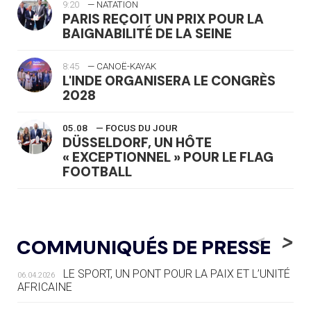
9:20
— NATATION
PARIS REÇOIT UN PRIX POUR LA
BAIGNABILITÉ DE LA SEINE
8:45
— CANOË-KAYAK
L'INDE ORGANISERA LE CONGRÈS
2028
05.08
— FOCUS DU JOUR
DÜSSELDORF, UN HÔTE
« EXCEPTIONNEL » POUR LE FLAG
FOOTBALL
05.08
— LUGE
LE RÊVE DE VOIR LA LUGE ALPINE
<
>
COMMUNIQUÉS DE PRESSE
AUX JO « N'EST PAS FINI »
LE SPORT, UN PONT POUR LA PAIX ET L’UNITÉ
06.04.2026
05.08
— TIR À L'ARC
AFRICAINE
DES MONDIAUX À BRISBANE SUR LA
ROUTE DES JO 2032