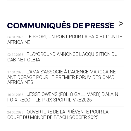
05.08
— LUGE
LE RÊVE DE VOIR LA LUGE ALPINE
<
>
COMMUNIQUÉS DE PRESSE
AUX JO « N'EST PAS FINI »
LE SPORT, UN PONT POUR LA PAIX ET L’UNITÉ
06.04.2026
05.08
— TIR À L'ARC
AFRICAINE
DES MONDIAUX À BRISBANE SUR LA
ROUTE DES JO 2032
PLAYGROUND ANNONCE L’ACQUISITION DU
02.10.2025
CABINET OLBIA
05.08
— ALPES FRANÇAISES 2030
LE VILLAGE OLYMPIQUE DES ARAVIS
L’AMA S’ASSOCIE À L’AGENCE MAROCAINE
17.04.2025
SE DESSINE
ANTIDOPAGE POUR LE PREMIER FORUM DES ONAD
AFRICAINES
04.08
— FOCUS DU JOUR
JESSE OWENS (FOLIO GALLIMARD) D’ALAIN
10.04.2025
LE COJOP A TROUVÉ SON VILLAGE
FOIX REÇOIT LE PRIX SPORTILIVRE2025
OLYMPIQUE LYONNAIS
OUVERTURE DE LA PRÉVENTE POUR LA
24.03.2025
COUPE DU MONDE DE BEACH SOCCER 2025
04.08
— ALLEMAGNE
« L'ALLEMAGNE PEUT DÉMONTRER
COMMENT ORGANISER DES JO