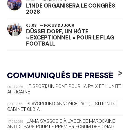
L'INDE ORGANISERA LE CONGRÈS
2028
05.08
— FOCUS DU JOUR
DÜSSELDORF, UN HÔTE
« EXCEPTIONNEL » POUR LE FLAG
FOOTBALL
05.08
— LUGE
LE RÊVE DE VOIR LA LUGE ALPINE
<
>
COMMUNIQUÉS DE PRESSE
AUX JO « N'EST PAS FINI »
LE SPORT, UN PONT POUR LA PAIX ET L’UNITÉ
06.04.2026
05.08
— TIR À L'ARC
AFRICAINE
DES MONDIAUX À BRISBANE SUR LA
ROUTE DES JO 2032
PLAYGROUND ANNONCE L’ACQUISITION DU
02.10.2025
CABINET OLBIA
05.08
— ALPES FRANÇAISES 2030
LE VILLAGE OLYMPIQUE DES ARAVIS
L’AMA S’ASSOCIE À L’AGENCE MAROCAINE
17.04.2025
SE DESSINE
ANTIDOPAGE POUR LE PREMIER FORUM DES ONAD