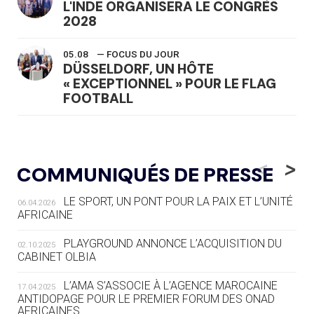
L'INDE ORGANISERA LE CONGRÈS
2028
05.08
— FOCUS DU JOUR
DÜSSELDORF, UN HÔTE
« EXCEPTIONNEL » POUR LE FLAG
FOOTBALL
05.08
— LUGE
LE RÊVE DE VOIR LA LUGE ALPINE
<
>
COMMUNIQUÉS DE PRESSE
AUX JO « N'EST PAS FINI »
LE SPORT, UN PONT POUR LA PAIX ET L’UNITÉ
06.04.2026
05.08
— TIR À L'ARC
AFRICAINE
DES MONDIAUX À BRISBANE SUR LA
ROUTE DES JO 2032
PLAYGROUND ANNONCE L’ACQUISITION DU
02.10.2025
CABINET OLBIA
05.08
— ALPES FRANÇAISES 2030
LE VILLAGE OLYMPIQUE DES ARAVIS
L’AMA S’ASSOCIE À L’AGENCE MAROCAINE
17.04.2025
SE DESSINE
ANTIDOPAGE POUR LE PREMIER FORUM DES ONAD
AFRICAINES