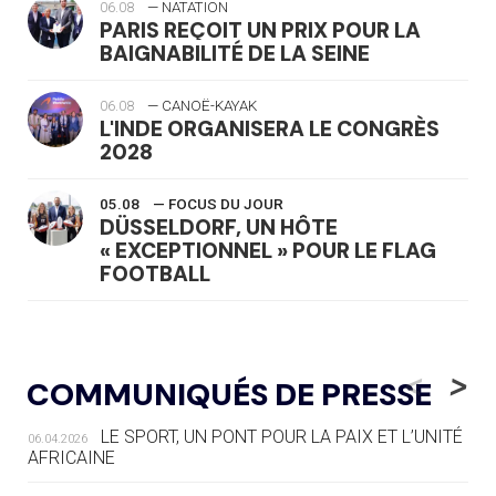
06.08
— NATATION
PARIS REÇOIT UN PRIX POUR LA
BAIGNABILITÉ DE LA SEINE
06.08
— CANOË-KAYAK
L'INDE ORGANISERA LE CONGRÈS
2028
05.08
— FOCUS DU JOUR
DÜSSELDORF, UN HÔTE
« EXCEPTIONNEL » POUR LE FLAG
FOOTBALL
05.08
— LUGE
LE RÊVE DE VOIR LA LUGE ALPINE
<
>
COMMUNIQUÉS DE PRESSE
AUX JO « N'EST PAS FINI »
LE SPORT, UN PONT POUR LA PAIX ET L’UNITÉ
06.04.2026
05.08
— TIR À L'ARC
AFRICAINE
DES MONDIAUX À BRISBANE SUR LA
ROUTE DES JO 2032