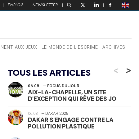
|
EMPLOIS
|
NEWSLETTER
|
|
|
|
|
NNENT AUX JEUX
LE MONDE DE L’ESCRIME
ARCHIVES
<
>
TOUS LES ARTICLES
06.08
— FOCUS DU JOUR
AIX-LA-CHAPELLE, UN SITE
D'EXCEPTION QUI RÊVE DES JO
06.08
— DAKAR 2026
DAKAR S'ENGAGE CONTRE LA
POLLUTION PLASTIQUE