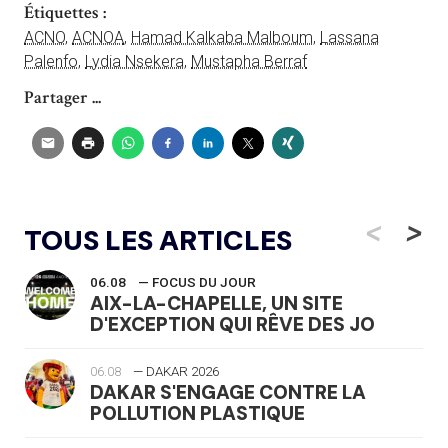
Étiquettes :
ACNO
,
ACNOA
,
Hamad Kalkaba Malboum
,
Lassana
Palenfo
,
Lydia Nsekera
,
Mustapha Berraf
Partager ...
<
>
TOUS LES ARTICLES
06.08
— FOCUS DU JOUR
AIX-LA-CHAPELLE, UN SITE
D'EXCEPTION QUI RÊVE DES JO
06.08
— DAKAR 2026
DAKAR S'ENGAGE CONTRE LA
POLLUTION PLASTIQUE