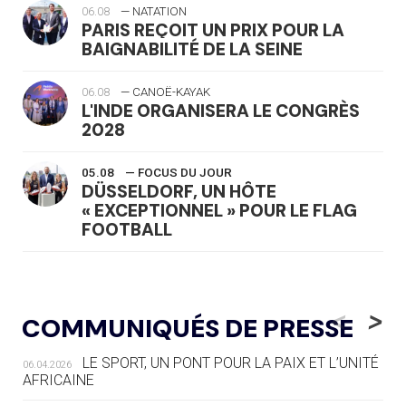
06.08
— NATATION
PARIS REÇOIT UN PRIX POUR LA
BAIGNABILITÉ DE LA SEINE
06.08
— CANOË-KAYAK
L'INDE ORGANISERA LE CONGRÈS
2028
05.08
— FOCUS DU JOUR
DÜSSELDORF, UN HÔTE
« EXCEPTIONNEL » POUR LE FLAG
FOOTBALL
05.08
— LUGE
LE RÊVE DE VOIR LA LUGE ALPINE
<
>
COMMUNIQUÉS DE PRESSE
AUX JO « N'EST PAS FINI »
LE SPORT, UN PONT POUR LA PAIX ET L’UNITÉ
06.04.2026
05.08
— TIR À L'ARC
AFRICAINE
DES MONDIAUX À BRISBANE SUR LA