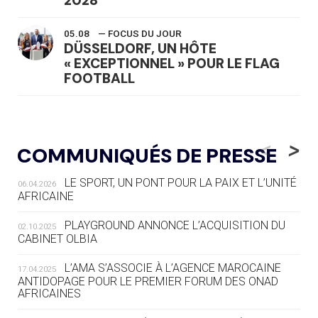
2028
05.08
— FOCUS DU JOUR
DÜSSELDORF, UN HÔTE
« EXCEPTIONNEL » POUR LE FLAG
FOOTBALL
05.08
— LUGE
LE RÊVE DE VOIR LA LUGE ALPINE
<
>
COMMUNIQUÉS DE PRESSE
AUX JO « N'EST PAS FINI »
LE SPORT, UN PONT POUR LA PAIX ET L’UNITÉ
06.04.2026
05.08
— TIR À L'ARC
AFRICAINE
DES MONDIAUX À BRISBANE SUR LA
ROUTE DES JO 2032
PLAYGROUND ANNONCE L’ACQUISITION DU
02.10.2025
CABINET OLBIA
05.08
— ALPES FRANÇAISES 2030
LE VILLAGE OLYMPIQUE DES ARAVIS
L’AMA S’ASSOCIE À L’AGENCE MAROCAINE
17.04.2025
SE DESSINE
ANTIDOPAGE POUR LE PREMIER FORUM DES ONAD
AFRICAINES
04.08
— FOCUS DU JOUR