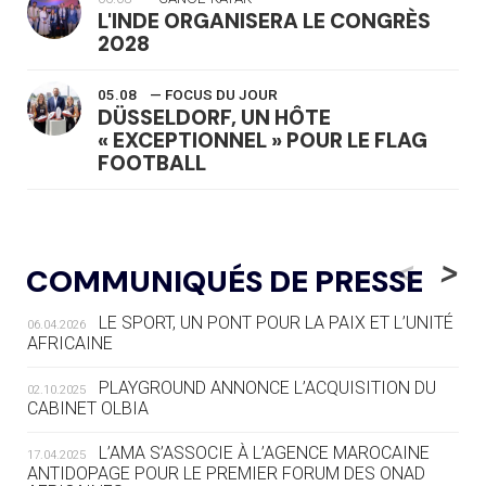
L'INDE ORGANISERA LE CONGRÈS
2028
05.08
— FOCUS DU JOUR
DÜSSELDORF, UN HÔTE
« EXCEPTIONNEL » POUR LE FLAG
FOOTBALL
05.08
— LUGE
LE RÊVE DE VOIR LA LUGE ALPINE
<
>
COMMUNIQUÉS DE PRESSE
AUX JO « N'EST PAS FINI »
LE SPORT, UN PONT POUR LA PAIX ET L’UNITÉ
06.04.2026
05.08
— TIR À L'ARC
AFRICAINE
DES MONDIAUX À BRISBANE SUR LA
ROUTE DES JO 2032
PLAYGROUND ANNONCE L’ACQUISITION DU
02.10.2025
CABINET OLBIA
05.08
— ALPES FRANÇAISES 2030
LE VILLAGE OLYMPIQUE DES ARAVIS
L’AMA S’ASSOCIE À L’AGENCE MAROCAINE
17.04.2025
SE DESSINE
ANTIDOPAGE POUR LE PREMIER FORUM DES ONAD