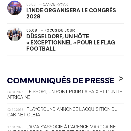
06.08
— CANOË-KAYAK
L'INDE ORGANISERA LE CONGRÈS
2028
05.08
— FOCUS DU JOUR
DÜSSELDORF, UN HÔTE
« EXCEPTIONNEL » POUR LE FLAG
FOOTBALL
05.08
— LUGE
LE RÊVE DE VOIR LA LUGE ALPINE
<
>
COMMUNIQUÉS DE PRESSE
AUX JO « N'EST PAS FINI »
LE SPORT, UN PONT POUR LA PAIX ET L’UNITÉ
06.04.2026
05.08
— TIR À L'ARC
AFRICAINE
DES MONDIAUX À BRISBANE SUR LA
ROUTE DES JO 2032
PLAYGROUND ANNONCE L’ACQUISITION DU
02.10.2025
CABINET OLBIA
05.08
— ALPES FRANÇAISES 2030
LE VILLAGE OLYMPIQUE DES ARAVIS
L’AMA S’ASSOCIE À L’AGENCE MAROCAINE
17.04.2025