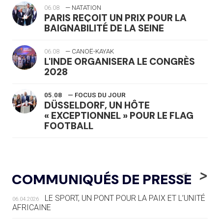
06.08
— NATATION
PARIS REÇOIT UN PRIX POUR LA
BAIGNABILITÉ DE LA SEINE
06.08
— CANOË-KAYAK
L'INDE ORGANISERA LE CONGRÈS
2028
05.08
— FOCUS DU JOUR
DÜSSELDORF, UN HÔTE
« EXCEPTIONNEL » POUR LE FLAG
FOOTBALL
05.08
— LUGE
LE RÊVE DE VOIR LA LUGE ALPINE
<
>
COMMUNIQUÉS DE PRESSE
AUX JO « N'EST PAS FINI »
LE SPORT, UN PONT POUR LA PAIX ET L’UNITÉ
06.04.2026
05.08
— TIR À L'ARC
AFRICAINE
DES MONDIAUX À BRISBANE SUR LA