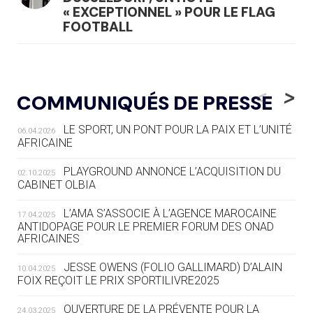
« EXCEPTIONNEL » POUR LE FLAG
FOOTBALL
05.08
— LUGE
LE RÊVE DE VOIR LA LUGE ALPINE
<
>
COMMUNIQUÉS DE PRESSE
AUX JO « N'EST PAS FINI »
LE SPORT, UN PONT POUR LA PAIX ET L’UNITÉ
06.04.2026
05.08
— TIR À L'ARC
AFRICAINE
DES MONDIAUX À BRISBANE SUR LA
ROUTE DES JO 2032
PLAYGROUND ANNONCE L’ACQUISITION DU
02.10.2025
CABINET OLBIA
05.08
— ALPES FRANÇAISES 2030
LE VILLAGE OLYMPIQUE DES ARAVIS
L’AMA S’ASSOCIE À L’AGENCE MAROCAINE
17.04.2025
SE DESSINE
ANTIDOPAGE POUR LE PREMIER FORUM DES ONAD
AFRICAINES
04.08
— FOCUS DU JOUR
JESSE OWENS (FOLIO GALLIMARD) D’ALAIN
10.04.2025
LE COJOP A TROUVÉ SON VILLAGE
FOIX REÇOIT LE PRIX SPORTILIVRE2025
OLYMPIQUE LYONNAIS
OUVERTURE DE LA PRÉVENTE POUR LA
24.03.2025