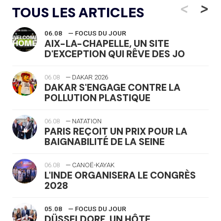
<
>
TOUS LES ARTICLES
06.08
— FOCUS DU JOUR
AIX-LA-CHAPELLE, UN SITE
D'EXCEPTION QUI RÊVE DES JO
06.08
— DAKAR 2026
DAKAR S'ENGAGE CONTRE LA
POLLUTION PLASTIQUE
06.08
— NATATION
PARIS REÇOIT UN PRIX POUR LA
BAIGNABILITÉ DE LA SEINE
06.08
— CANOË-KAYAK
L'INDE ORGANISERA LE CONGRÈS
2028
05.08
— FOCUS DU JOUR
DÜSSELDORF, UN HÔTE