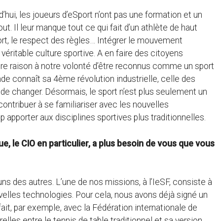
hui, les joueurs d’eSport n’ont pas une formation et un
ut. Il leur manque tout ce qui fait d’un athlète de haut
port, le respect des règles… Intégrer le mouvement
éritable culture sportive. A en faire des citoyens
utre raison à notre volonté d’être reconnus comme un sport
de connaît sa 4ème révolution industrielle, celle des
 de changer. Désormais, le sport n’est plus seulement un
ontribuer à se familiariser avec les nouvelles
 apporter aux disciplines sportives plus traditionnelles.
 le CIO en particulier, a plus besoin de vous que vous
ns des autres. L’une de nos missions, à l’IeSF, consiste à
uvelles technologies. Pour cela, nous avons déjà signé un
it, par exemple, avec la Fédération internationale de
elles entre le tennis de table traditionnel et sa version