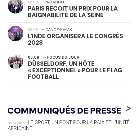
06.08
— NATATION
PARIS REÇOIT UN PRIX POUR LA
BAIGNABILITÉ DE LA SEINE
06.08
— CANOË-KAYAK
L'INDE ORGANISERA LE CONGRÈS
2028
05.08
— FOCUS DU JOUR
DÜSSELDORF, UN HÔTE
« EXCEPTIONNEL » POUR LE FLAG
FOOTBALL
05.08
— LUGE
LE RÊVE DE VOIR LA LUGE ALPINE
<
>
COMMUNIQUÉS DE PRESSE
AUX JO « N'EST PAS FINI »
LE SPORT, UN PONT POUR LA PAIX ET L’UNITÉ
06.04.2026
05.08
— TIR À L'ARC
AFRICAINE
DES MONDIAUX À BRISBANE SUR LA
ROUTE DES JO 2032