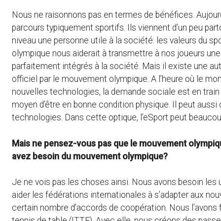
Nous ne raisonnons pas en termes de bénéfices. Aujourd’
parcours typiquement sportifs. Ils viennent d’un peu parto
niveau une personne utile à la société: les valeurs du s
olympique nous aiderait à transmettre à nos joueurs une v
parfaitement intégrés à la société. Mais il existe une a
officiel par le mouvement olympique. A l’heure où le mon
nouvelles technologies, la demande sociale est en train
moyen d’être en bonne condition physique. Il peut aussi c
technologies. Dans cette optique, l’eSport peut beaucoup
Mais ne pensez-vous pas que le mouvement olympique,
avez besoin du mouvement olympique?
Je ne vois pas les choses ainsi. Nous avons besoin les u
aider les fédérations internationales à s’adapter aux no
certain nombre d’accords de coopération. Nous l’avons fa
tennis de table (ITTF). Avec elle, nous créons des passer