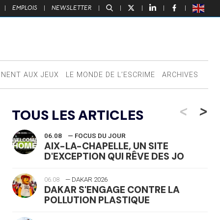
|
EMPLOIS
|
NEWSLETTER
|
|
|
|
|
NNENT AUX JEUX
LE MONDE DE L’ESCRIME
ARCHIVES
<
>
TOUS LES ARTICLES
06.08
— FOCUS DU JOUR
AIX-LA-CHAPELLE, UN SITE
D'EXCEPTION QUI RÊVE DES JO
06.08
— DAKAR 2026
DAKAR S'ENGAGE CONTRE LA
POLLUTION PLASTIQUE