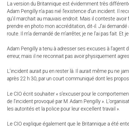
La version du Britannique est évidemment très différente.
Adam Pengilly n’a pas nié l’existence d’un incident. Il rec
qu’il marchait au mauvais endroit. Mais il conteste avoir
prendre en photo mon accréditation, dit-il. J’ai demandé à
route. Il m’a demandé de m’arrêter, je ne l’ai pas fait. E
Adam Pengilly a tenu à adresser ses excuses à l’agent de s
erreur, mais il ne reconnait pas avoir physiquement agres
L’incident aurait pu en rester là. Il aurait même pu ne ja
après 22 h 30, par un court communiqué dont les propos s
Le CIO écrit souhaiter « s’excuser pour le comporteme
de l’incident provoqué par M. Adam Pengilly ». L’organisa
les autorités et la police pour leur excellent travail ».
Le CIO explique également que le Britannique a été ent