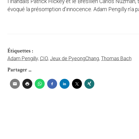
l’Irlandais Patrick Hickey et le Brésilien Carlos Nuzman,
évoqué la présomption d’innocence. Adam Pengilly n’a 
Étiquettes :
Adam Pengilly
,
CIO
,
Jeux de PyeongChang
,
Thomas Bach
Partager ...