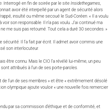
 Interrogé en fin de soirée par le site
Insidethegames
,
onnait avoir été interpellé par un agent de sécurité alors
 frappé, insulté ou même secoué le Sud-Coréen. « Il a voulu
 voir son responsable. Il n’a pas voulu. J’ai continué ma
t je ne me suis pas retourné. Tout cela a duré 30 secondes. »
écurité. Il l’a fait par écrit. Il admet avoir commis une
sé son interlocuteur.
mais être connu. Mais le CIO l’a révélé lui-même, un peu
ont attribués à l’un de ses porte-paroles.
nt de l’un de ses membres » et être « extrêmement désolé
tion olympique ajoute vouloir « une nouvelle fois remercier
endu par sa commission d’éthique et de conformité, et