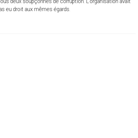
 tous deux soupçonnés de corruption. L’organisation avait
pas eu droit aux mêmes égards.