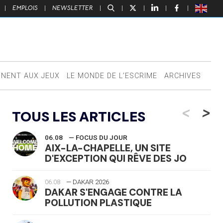
|
EMPLOIS
|
NEWSLETTER
|
|
|
|
|
NNENT AUX JEUX
LE MONDE DE L’ESCRIME
ARCHIVES
<
>
TOUS LES ARTICLES
06.08
— FOCUS DU JOUR
AIX-LA-CHAPELLE, UN SITE
D'EXCEPTION QUI RÊVE DES JO
06.08
— DAKAR 2026
DAKAR S'ENGAGE CONTRE LA
POLLUTION PLASTIQUE