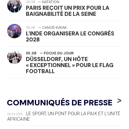
06.08
— NATATION
PARIS REÇOIT UN PRIX POUR LA
BAIGNABILITÉ DE LA SEINE
06.08
— CANOË-KAYAK
L'INDE ORGANISERA LE CONGRÈS
2028
05.08
— FOCUS DU JOUR
DÜSSELDORF, UN HÔTE
« EXCEPTIONNEL » POUR LE FLAG
FOOTBALL
05.08
— LUGE
LE RÊVE DE VOIR LA LUGE ALPINE
<
>
COMMUNIQUÉS DE PRESSE
AUX JO « N'EST PAS FINI »
LE SPORT, UN PONT POUR LA PAIX ET L’UNITÉ
06.04.2026
05.08
— TIR À L'ARC
AFRICAINE
DES MONDIAUX À BRISBANE SUR LA
ROUTE DES JO 2032