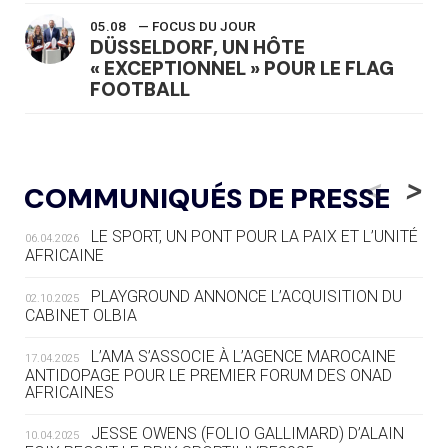
05.08
— FOCUS DU JOUR
DÜSSELDORF, UN HÔTE
« EXCEPTIONNEL » POUR LE FLAG
FOOTBALL
05.08
— LUGE
LE RÊVE DE VOIR LA LUGE ALPINE
<
>
COMMUNIQUÉS DE PRESSE
AUX JO « N'EST PAS FINI »
LE SPORT, UN PONT POUR LA PAIX ET L’UNITÉ
06.04.2026
05.08
— TIR À L'ARC
AFRICAINE
DES MONDIAUX À BRISBANE SUR LA
ROUTE DES JO 2032
PLAYGROUND ANNONCE L’ACQUISITION DU
02.10.2025
CABINET OLBIA
05.08
— ALPES FRANÇAISES 2030
LE VILLAGE OLYMPIQUE DES ARAVIS
L’AMA S’ASSOCIE À L’AGENCE MAROCAINE
17.04.2025
SE DESSINE
ANTIDOPAGE POUR LE PREMIER FORUM DES ONAD
AFRICAINES
04.08
— FOCUS DU JOUR
JESSE OWENS (FOLIO GALLIMARD) D’ALAIN
10.04.2025
LE COJOP A TROUVÉ SON VILLAGE