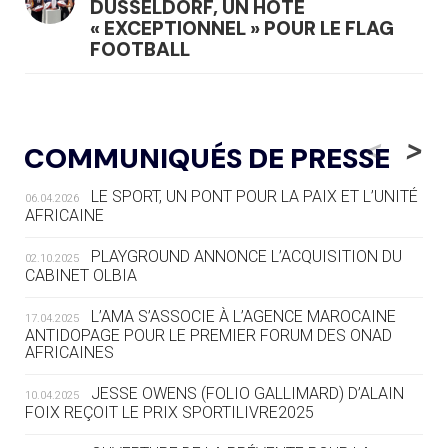
DÜSSELDORF, UN HÔTE
« EXCEPTIONNEL » POUR LE FLAG
FOOTBALL
05.08
— LUGE
LE RÊVE DE VOIR LA LUGE ALPINE
<
>
COMMUNIQUÉS DE PRESSE
AUX JO « N'EST PAS FINI »
LE SPORT, UN PONT POUR LA PAIX ET L’UNITÉ
06.04.2026
05.08
— TIR À L'ARC
AFRICAINE
DES MONDIAUX À BRISBANE SUR LA
ROUTE DES JO 2032
PLAYGROUND ANNONCE L’ACQUISITION DU
02.10.2025
CABINET OLBIA
05.08
— ALPES FRANÇAISES 2030
LE VILLAGE OLYMPIQUE DES ARAVIS
L’AMA S’ASSOCIE À L’AGENCE MAROCAINE
17.04.2025
SE DESSINE
ANTIDOPAGE POUR LE PREMIER FORUM DES ONAD
AFRICAINES
04.08
— FOCUS DU JOUR
JESSE OWENS (FOLIO GALLIMARD) D’ALAIN
10.04.2025
LE COJOP A TROUVÉ SON VILLAGE
FOIX REÇOIT LE PRIX SPORTILIVRE2025
OLYMPIQUE LYONNAIS