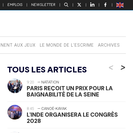
|
EMPLOIS
|
NEWSLETTER
|
|
|
|
|
NNENT AUX JEUX
LE MONDE DE L’ESCRIME
ARCHIVES
<
>
TOUS LES ARTICLES
9:20
— NATATION
PARIS REÇOIT UN PRIX POUR LA
BAIGNABILITÉ DE LA SEINE
8:45
— CANOË-KAYAK
L'INDE ORGANISERA LE CONGRÈS
2028