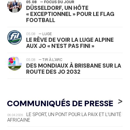
05.08
— FOCUS DU JOUR
DÜSSELDORF, UN HÔTE
« EXCEPTIONNEL » POUR LE FLAG
FOOTBALL
05.08
— LUGE
LE RÊVE DE VOIR LA LUGE ALPINE
AUX JO « N'EST PAS FINI »
05.08
— TIR À L'ARC
DES MONDIAUX À BRISBANE SUR LA
ROUTE DES JO 2032
05.08
— ALPES FRANÇAISES 2030
LE VILLAGE OLYMPIQUE DES ARAVIS
<
>
COMMUNIQUÉS DE PRESSE
SE DESSINE
LE SPORT, UN PONT POUR LA PAIX ET L’UNITÉ
06.04.2026
04.08
— FOCUS DU JOUR
AFRICAINE
LE COJOP A TROUVÉ SON VILLAGE
OLYMPIQUE LYONNAIS