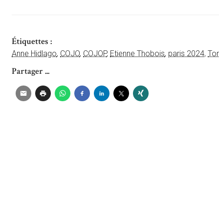
Étiquettes :
Anne Hidlago
,
COJO
,
COJOP
,
Etienne Thobois
,
paris 2024
,
To
Partager ...