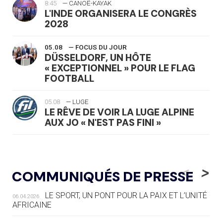
8:45
— CANOË-KAYAK
L'INDE ORGANISERA LE CONGRÈS
2028
05.08
— FOCUS DU JOUR
DÜSSELDORF, UN HÔTE
« EXCEPTIONNEL » POUR LE FLAG
FOOTBALL
05.08
— LUGE
LE RÊVE DE VOIR LA LUGE ALPINE
AUX JO « N'EST PAS FINI »
05.08
— TIR À L'ARC
DES MONDIAUX À BRISBANE SUR LA
<
>
COMMUNIQUÉS DE PRESSE
ROUTE DES JO 2032
LE SPORT, UN PONT POUR LA PAIX ET L’UNITÉ
06.04.2026
05.08
— ALPES FRANÇAISES 2030
AFRICAINE
LE VILLAGE OLYMPIQUE DES ARAVIS
SE DESSINE