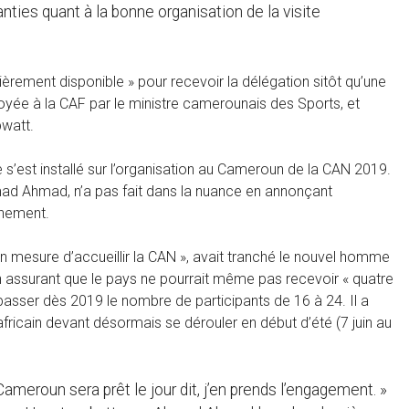
ties quant à la bonne organisation de la visite
ièrement disponible » pour recevoir la délégation sitôt qu’une
oyée à la CAF par le ministre camerounais des Sports, et
pwatt.
e s’est installé sur l’organisation au Cameroun de la CAN 2019.
mad Ahmad, n’a pas fait dans la nuance en annonçant
vénement.
en mesure d’accueillir la CAN », avait tranché le nouvel homme
e en assurant que le pays ne pourrait même pas recevoir « quatre
passer dès 2019 le nombre de participants de 16 à 24. Il a
fricain devant désormais se dérouler en début d’été (7 juin au
ameroun sera prêt le jour dit, j’en prends l’engagement. »