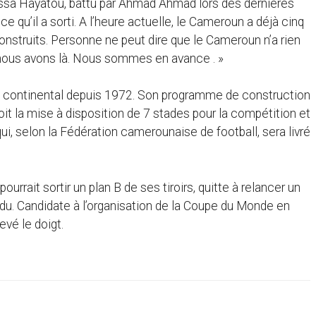
Issa Hayatou, battu par Ahmad Ahmad lors des dernières
 ce qu’il a sorti. A l’heure actuelle, le Cameroun a déjà cinq
construits. Personne ne peut dire que le Cameroun n’a rien
 nous avons là. Nous sommes en avance . »
noi continental depuis 1972. Son programme de construction
voit la mise à disposition de 7 stades pour la compétition et
ui, selon la Fédération camerounaise de football, sera livré
rait sortir un plan B de ses tiroirs, quitte à relancer un
du. Candidate à l’organisation de la Coupe du Monde en
evé le doigt.