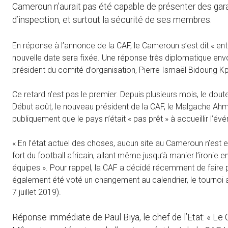
Cameroun n’aurait pas été capable de présenter des garan
d’inspection, et surtout la sécurité de ses membres.
En réponse à l’annonce de la CAF, le Cameroun s’est dit « ent
nouvelle date sera fixée. Une réponse très diplomatique env
président du comité d’organisation, Pierre Ismaël Bidoung K
Ce retard n’est pas le premier. Depuis plusieurs mois, le dout
Début août, le nouveau président de la CAF, le Malgache Ah
publiquement que le pays n’était « pas prêt » à accueillir l’é
« En l’état actuel des choses, aucun site au Cameroun n’est 
fort du football africain, allant même jusqu’à manier l’ironi
équipes ». Pour rappel, la CAF a décidé récemment de faire 
également été voté un changement au calendrier, le tournoi a
7 juillet 2019).
Réponse immédiate de Paul Biya, le chef de l’Etat: « Le C