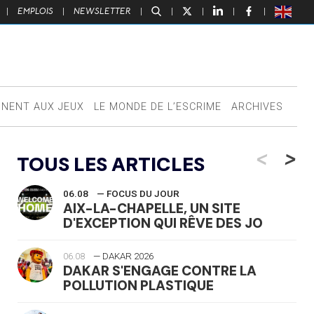
|
EMPLOIS
|
NEWSLETTER
|
|
|
|
|
NNENT AUX JEUX
LE MONDE DE L’ESCRIME
ARCHIVES
<
>
TOUS LES ARTICLES
06.08
— FOCUS DU JOUR
AIX-LA-CHAPELLE, UN SITE
D'EXCEPTION QUI RÊVE DES JO
06.08
— DAKAR 2026
DAKAR S'ENGAGE CONTRE LA
POLLUTION PLASTIQUE