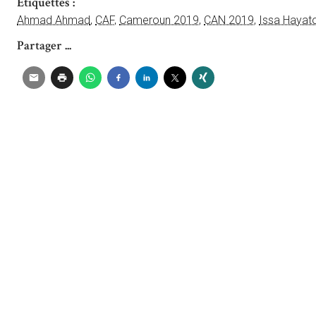
Étiquettes :
Ahmad Ahmad
,
CAF
,
Cameroun 2019
,
CAN 2019
,
Issa Hayat
Partager ...