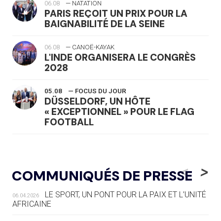
06.08
— NATATION
PARIS REÇOIT UN PRIX POUR LA
BAIGNABILITÉ DE LA SEINE
06.08
— CANOË-KAYAK
L'INDE ORGANISERA LE CONGRÈS
2028
05.08
— FOCUS DU JOUR
DÜSSELDORF, UN HÔTE
« EXCEPTIONNEL » POUR LE FLAG
FOOTBALL
05.08
— LUGE
LE RÊVE DE VOIR LA LUGE ALPINE
<
>
COMMUNIQUÉS DE PRESSE
AUX JO « N'EST PAS FINI »
LE SPORT, UN PONT POUR LA PAIX ET L’UNITÉ
06.04.2026
05.08
— TIR À L'ARC
AFRICAINE
DES MONDIAUX À BRISBANE SUR LA
ROUTE DES JO 2032