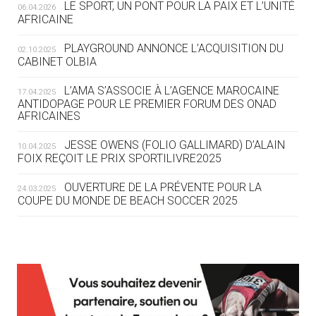
LE SPORT, UN PONT POUR LA PAIX ET L’UNITÉ
06.04.2026
AFRICAINE
04.08
— ESCRIME
LA FIE LANCE LES GRANDES
PLAYGROUND ANNONCE L’ACQUISITION DU
02.10.2025
MANŒUVRES EN VUE DES JO
CABINET OLBIA
04.08
— DAKAR 2026
L’AMA S’ASSOCIE À L’AGENCE MAROCAINE
17.04.2025
DES FRESQUES CÉLÈBRENT LES JOJ
ANTIDOPAGE POUR LE PREMIER FORUM DES ONAD
AFRICAINES
03.08
—
JESSE OWENS (FOLIO GALLIMARD) D’ALAIN
10.04.2025
« PARIS 2024 M'A INSPIRÉ POUR
FOIX REÇOIT LE PRIX SPORTILIVRE2025
CRÉER UN PERSONNAGE »
OUVERTURE DE LA PRÉVENTE POUR LA
24.03.2025
COUPE DU MONDE DE BEACH SOCCER 2025
03.08
— CROATIE
JOSIP VARVODIC ÉLU PRÉSIDENT
DU CNO
L’AMA FÉLICITE RICHARD POUND ET VALÉRIE
24.03.2025
FOURNEYRON, RÉCOMPENSÉS DE L’ORDRE OLYMPIQUE
03.08
— DAKAR 2026
L’AMA RECHERCHE DES HÔTES POUR LES
13.03.2025
ON CONNAÎT LA PREMIÈRE
RÉUNIONS DU CONSEIL DE FONDATION ET DU COMITÉ
PORTEUSE DE LA FLAMME
EXÉCUTIF