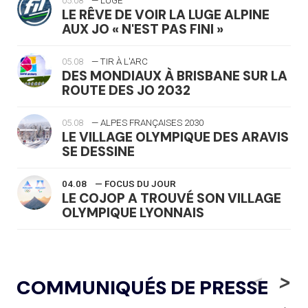
05.08
— LUGE
LE RÊVE DE VOIR LA LUGE ALPINE
AUX JO « N'EST PAS FINI »
05.08
— TIR À L'ARC
DES MONDIAUX À BRISBANE SUR LA
ROUTE DES JO 2032
05.08
— ALPES FRANÇAISES 2030
LE VILLAGE OLYMPIQUE DES ARAVIS
SE DESSINE
04.08
— FOCUS DU JOUR
LE COJOP A TROUVÉ SON VILLAGE
OLYMPIQUE LYONNAIS
04.08
— ALLEMAGNE
« L'ALLEMAGNE PEUT DÉMONTRER
<
>
COMMUNIQUÉS DE PRESSE
COMMENT ORGANISER DES JO
RESPONSABLES »