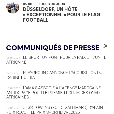
05.08
— FOCUS DU JOUR
DÜSSELDORF, UN HÔTE
« EXCEPTIONNEL » POUR LE FLAG
FOOTBALL
05.08
— LUGE
LE RÊVE DE VOIR LA LUGE ALPINE
<
>
COMMUNIQUÉS DE PRESSE
AUX JO « N'EST PAS FINI »
LE SPORT, UN PONT POUR LA PAIX ET L’UNITÉ
06.04.2026
05.08
— TIR À L'ARC
AFRICAINE
DES MONDIAUX À BRISBANE SUR LA
ROUTE DES JO 2032
PLAYGROUND ANNONCE L’ACQUISITION DU
02.10.2025
CABINET OLBIA
05.08
— ALPES FRANÇAISES 2030
LE VILLAGE OLYMPIQUE DES ARAVIS
L’AMA S’ASSOCIE À L’AGENCE MAROCAINE
17.04.2025
SE DESSINE
ANTIDOPAGE POUR LE PREMIER FORUM DES ONAD
AFRICAINES
04.08
— FOCUS DU JOUR
JESSE OWENS (FOLIO GALLIMARD) D’ALAIN
10.04.2025
LE COJOP A TROUVÉ SON VILLAGE
FOIX REÇOIT LE PRIX SPORTILIVRE2025