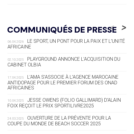
05.08
— LUGE
LE RÊVE DE VOIR LA LUGE ALPINE
<
>
COMMUNIQUÉS DE PRESSE
AUX JO « N'EST PAS FINI »
LE SPORT, UN PONT POUR LA PAIX ET L’UNITÉ
06.04.2026
05.08
— TIR À L'ARC
AFRICAINE
DES MONDIAUX À BRISBANE SUR LA
ROUTE DES JO 2032
PLAYGROUND ANNONCE L’ACQUISITION DU
02.10.2025
CABINET OLBIA
05.08
— ALPES FRANÇAISES 2030
LE VILLAGE OLYMPIQUE DES ARAVIS
L’AMA S’ASSOCIE À L’AGENCE MAROCAINE
17.04.2025
SE DESSINE
ANTIDOPAGE POUR LE PREMIER FORUM DES ONAD
AFRICAINES
04.08
— FOCUS DU JOUR
JESSE OWENS (FOLIO GALLIMARD) D’ALAIN
10.04.2025
LE COJOP A TROUVÉ SON VILLAGE
FOIX REÇOIT LE PRIX SPORTILIVRE2025
OLYMPIQUE LYONNAIS
OUVERTURE DE LA PRÉVENTE POUR LA
24.03.2025
COUPE DU MONDE DE BEACH SOCCER 2025
04.08
— ALLEMAGNE
« L'ALLEMAGNE PEUT DÉMONTRER