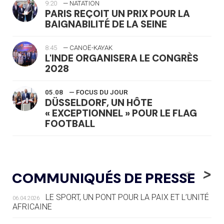
9:20
— NATATION
PARIS REÇOIT UN PRIX POUR LA
BAIGNABILITÉ DE LA SEINE
8:45
— CANOË-KAYAK
L'INDE ORGANISERA LE CONGRÈS
2028
05.08
— FOCUS DU JOUR
DÜSSELDORF, UN HÔTE
« EXCEPTIONNEL » POUR LE FLAG
FOOTBALL
05.08
— LUGE
LE RÊVE DE VOIR LA LUGE ALPINE
<
>
COMMUNIQUÉS DE PRESSE
AUX JO « N'EST PAS FINI »
LE SPORT, UN PONT POUR LA PAIX ET L’UNITÉ
06.04.2026
05.08
— TIR À L'ARC
AFRICAINE
DES MONDIAUX À BRISBANE SUR LA
ROUTE DES JO 2032