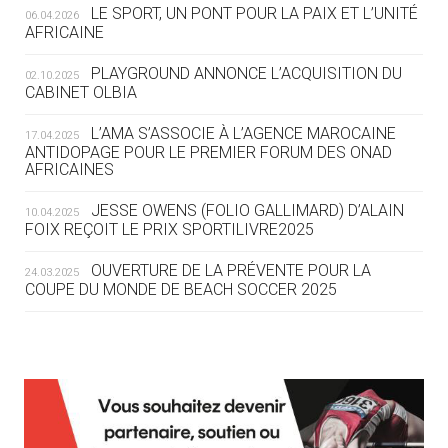
LE SPORT, UN PONT POUR LA PAIX ET L’UNITÉ
06.04.2026
05.08
— TIR À L'ARC
AFRICAINE
DES MONDIAUX À BRISBANE SUR LA
ROUTE DES JO 2032
PLAYGROUND ANNONCE L’ACQUISITION DU
02.10.2025
CABINET OLBIA
05.08
— ALPES FRANÇAISES 2030
LE VILLAGE OLYMPIQUE DES ARAVIS
L’AMA S’ASSOCIE À L’AGENCE MAROCAINE
17.04.2025
SE DESSINE
ANTIDOPAGE POUR LE PREMIER FORUM DES ONAD
AFRICAINES
04.08
— FOCUS DU JOUR
JESSE OWENS (FOLIO GALLIMARD) D’ALAIN
10.04.2025
LE COJOP A TROUVÉ SON VILLAGE
FOIX REÇOIT LE PRIX SPORTILIVRE2025
OLYMPIQUE LYONNAIS
OUVERTURE DE LA PRÉVENTE POUR LA
24.03.2025
COUPE DU MONDE DE BEACH SOCCER 2025
04.08
— ALLEMAGNE
« L'ALLEMAGNE PEUT DÉMONTRER
COMMENT ORGANISER DES JO
RESPONSABLES »
L’AMA FÉLICITE RICHARD POUND ET VALÉRIE
24.03.2025
FOURNEYRON, RÉCOMPENSÉS DE L’ORDRE OLYMPIQUE
L’AMA RECHERCHE DES HÔTES POUR LES
13.03.2025
04.08
— ESCRIME
RÉUNIONS DU CONSEIL DE FONDATION ET DU COMITÉ
LA FIE LANCE LES GRANDES
EXÉCUTIF