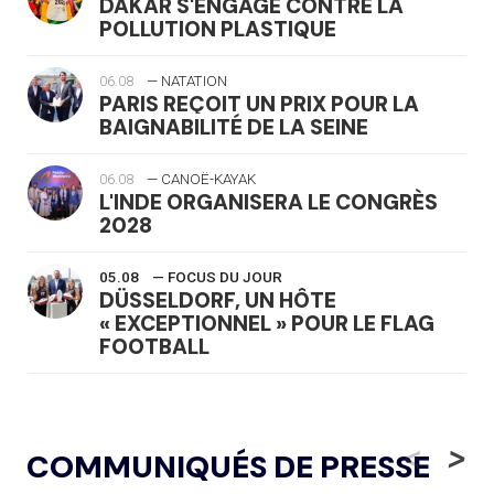
DAKAR S'ENGAGE CONTRE LA
POLLUTION PLASTIQUE
06.08
— NATATION
PARIS REÇOIT UN PRIX POUR LA
BAIGNABILITÉ DE LA SEINE
06.08
— CANOË-KAYAK
L'INDE ORGANISERA LE CONGRÈS
2028
05.08
— FOCUS DU JOUR
DÜSSELDORF, UN HÔTE
« EXCEPTIONNEL » POUR LE FLAG
FOOTBALL
05.08
— LUGE
LE RÊVE DE VOIR LA LUGE ALPINE
<
>
COMMUNIQUÉS DE PRESSE
AUX JO « N'EST PAS FINI »