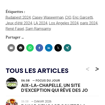
Étiquettes :
Budapest 2024
,
Casey Waseerman
,
CIO
,
Eric Garcetti
,
Jeux d'été 2024
,
LA 2024
,
Los Angeles 2024
,
paris 2024
,
René Fasel
,
Sam Ramsamy
Partager ...
<
>
TOUS LES ARTICLES
06.08
— FOCUS DU JOUR
AIX-LA-CHAPELLE, UN SITE
D'EXCEPTION QUI RÊVE DES JO
06.08
— DAKAR 2026