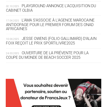
ROUTE DES JO 2032
PLAYGROUND ANNONCE L’ACQUISITION DU
02.10.2025
CABINET OLBIA
05.08
— ALPES FRANÇAISES 2030
LE VILLAGE OLYMPIQUE DES ARAVIS
L’AMA S’ASSOCIE À L’AGENCE MAROCAINE
17.04.2025
SE DESSINE
ANTIDOPAGE POUR LE PREMIER FORUM DES ONAD
AFRICAINES
04.08
— FOCUS DU JOUR
JESSE OWENS (FOLIO GALLIMARD) D’ALAIN
10.04.2025
LE COJOP A TROUVÉ SON VILLAGE
FOIX REÇOIT LE PRIX SPORTILIVRE2025
OLYMPIQUE LYONNAIS
OUVERTURE DE LA PRÉVENTE POUR LA
24.03.2025
COUPE DU MONDE DE BEACH SOCCER 2025
04.08
— ALLEMAGNE
« L'ALLEMAGNE PEUT DÉMONTRER
COMMENT ORGANISER DES JO
RESPONSABLES »
L’AMA FÉLICITE RICHARD POUND ET VALÉRIE
24.03.2025
FOURNEYRON, RÉCOMPENSÉS DE L’ORDRE OLYMPIQUE
L’AMA RECHERCHE DES HÔTES POUR LES
13.03.2025
04.08
— ESCRIME
RÉUNIONS DU CONSEIL DE FONDATION ET DU COMITÉ
LA FIE LANCE LES GRANDES
EXÉCUTIF
MANŒUVRES EN VUE DES JO
APPEL À CANDIDATURES DE L’AMA POUR LES
12.03.2025