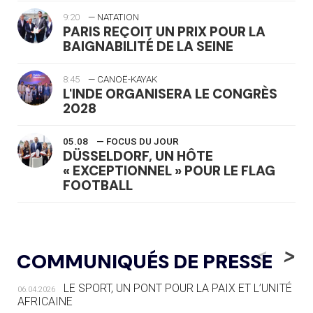
9:20
— NATATION
PARIS REÇOIT UN PRIX POUR LA
BAIGNABILITÉ DE LA SEINE
8:45
— CANOË-KAYAK
L'INDE ORGANISERA LE CONGRÈS
2028
05.08
— FOCUS DU JOUR
DÜSSELDORF, UN HÔTE
« EXCEPTIONNEL » POUR LE FLAG
FOOTBALL
05.08
— LUGE
LE RÊVE DE VOIR LA LUGE ALPINE
<
>
COMMUNIQUÉS DE PRESSE
AUX JO « N'EST PAS FINI »
LE SPORT, UN PONT POUR LA PAIX ET L’UNITÉ
06.04.2026
05.08
— TIR À L'ARC
AFRICAINE
DES MONDIAUX À BRISBANE SUR LA