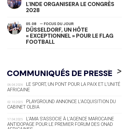
L'INDE ORGANISERA LE CONGRÈS
2028
05.08
— FOCUS DU JOUR
DÜSSELDORF, UN HÔTE
« EXCEPTIONNEL » POUR LE FLAG
FOOTBALL
05.08
— LUGE
LE RÊVE DE VOIR LA LUGE ALPINE
<
>
COMMUNIQUÉS DE PRESSE
AUX JO « N'EST PAS FINI »
LE SPORT, UN PONT POUR LA PAIX ET L’UNITÉ
06.04.2026
05.08
— TIR À L'ARC
AFRICAINE
DES MONDIAUX À BRISBANE SUR LA
ROUTE DES JO 2032
PLAYGROUND ANNONCE L’ACQUISITION DU
02.10.2025
CABINET OLBIA
05.08
— ALPES FRANÇAISES 2030
LE VILLAGE OLYMPIQUE DES ARAVIS
L’AMA S’ASSOCIE À L’AGENCE MAROCAINE
17.04.2025
SE DESSINE
ANTIDOPAGE POUR LE PREMIER FORUM DES ONAD