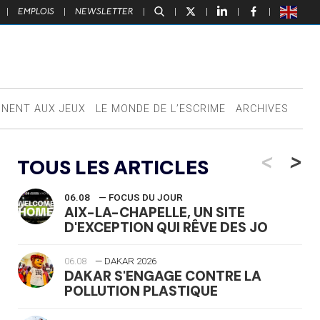
|
EMPLOIS
|
NEWSLETTER
|
|
|
|
|
NNENT AUX JEUX
LE MONDE DE L’ESCRIME
ARCHIVES
<
>
TOUS LES ARTICLES
06.08
— FOCUS DU JOUR
AIX-LA-CHAPELLE, UN SITE
D'EXCEPTION QUI RÊVE DES JO
06.08
— DAKAR 2026
DAKAR S'ENGAGE CONTRE LA
POLLUTION PLASTIQUE