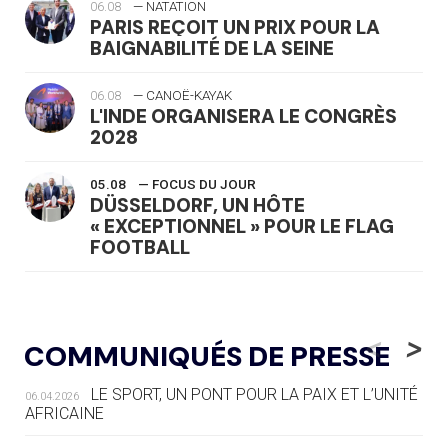
06.08
— NATATION
PARIS REÇOIT UN PRIX POUR LA
BAIGNABILITÉ DE LA SEINE
06.08
— CANOË-KAYAK
L'INDE ORGANISERA LE CONGRÈS
2028
05.08
— FOCUS DU JOUR
DÜSSELDORF, UN HÔTE
« EXCEPTIONNEL » POUR LE FLAG
FOOTBALL
05.08
— LUGE
LE RÊVE DE VOIR LA LUGE ALPINE
<
>
COMMUNIQUÉS DE PRESSE
AUX JO « N'EST PAS FINI »
LE SPORT, UN PONT POUR LA PAIX ET L’UNITÉ
06.04.2026
05.08
— TIR À L'ARC
AFRICAINE
DES MONDIAUX À BRISBANE SUR LA
ROUTE DES JO 2032