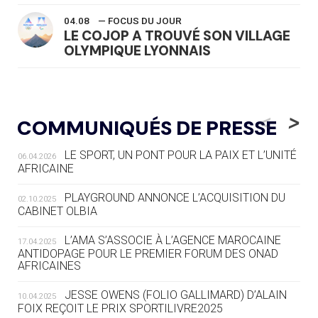
04.08
— FOCUS DU JOUR
LE COJOP A TROUVÉ SON VILLAGE
OLYMPIQUE LYONNAIS
04.08
— ALLEMAGNE
« L'ALLEMAGNE PEUT DÉMONTRER
<
>
COMMUNIQUÉS DE PRESSE
COMMENT ORGANISER DES JO
RESPONSABLES »
LE SPORT, UN PONT POUR LA PAIX ET L’UNITÉ
06.04.2026
AFRICAINE
04.08
— ESCRIME
LA FIE LANCE LES GRANDES
PLAYGROUND ANNONCE L’ACQUISITION DU
02.10.2025
MANŒUVRES EN VUE DES JO
CABINET OLBIA
04.08
— DAKAR 2026
L’AMA S’ASSOCIE À L’AGENCE MAROCAINE
17.04.2025
DES FRESQUES CÉLÈBRENT LES JOJ
ANTIDOPAGE POUR LE PREMIER FORUM DES ONAD
AFRICAINES
03.08
—
JESSE OWENS (FOLIO GALLIMARD) D’ALAIN
10.04.2025
« PARIS 2024 M'A INSPIRÉ POUR
FOIX REÇOIT LE PRIX SPORTILIVRE2025
CRÉER UN PERSONNAGE »