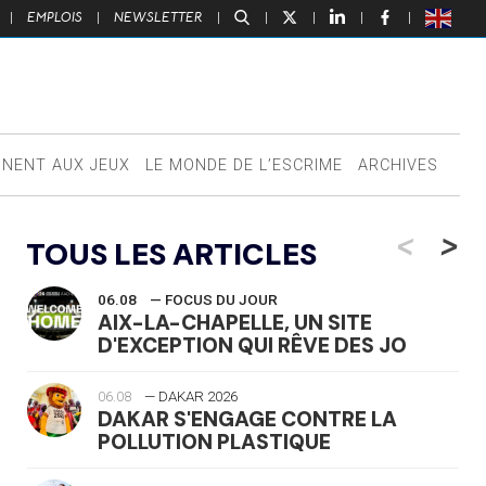
|
EMPLOIS
|
NEWSLETTER
|
|
|
|
|
NNENT AUX JEUX
LE MONDE DE L’ESCRIME
ARCHIVES
<
>
TOUS LES ARTICLES
06.08
— FOCUS DU JOUR
AIX-LA-CHAPELLE, UN SITE
D'EXCEPTION QUI RÊVE DES JO
06.08
— DAKAR 2026
DAKAR S'ENGAGE CONTRE LA
POLLUTION PLASTIQUE