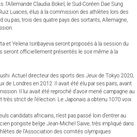
: l’Allemande Claudia Bokel, le Sud-Coréen Dae Sung
uiz Luaces, élus à la commission des athlètes lors des
d ou pas, trois des quatre pays des sortants, Allemagne,
ssion.
ta et Yelena Isinbayeva seront proposés à la session du
ils seront officiellement présentés le soir même à la
fushi. Actuel directeur des sports des Jeux de Tokyo 2020,
x de Londres en 2012. Il avait été élu par ses pairs, avant
mmission. Il lui avait été reproché d’avoir mené campagne au
t très strict de l’élection. Le Japonais a obtenu 1070 voix.
uls candidats africains, n’est pas passé loin d’entrer au
’ancien pongiste belge Jean-Michel Saive, très impliqué dans
hlètes de l’Association des comités olympiques