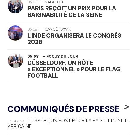
06.08
— NATATION
PARIS REÇOIT UN PRIX POUR LA
BAIGNABILITÉ DE LA SEINE
06.08
— CANOË-KAYAK
L'INDE ORGANISERA LE CONGRÈS
2028
05.08
— FOCUS DU JOUR
DÜSSELDORF, UN HÔTE
« EXCEPTIONNEL » POUR LE FLAG
FOOTBALL
05.08
— LUGE
LE RÊVE DE VOIR LA LUGE ALPINE
<
>
COMMUNIQUÉS DE PRESSE
AUX JO « N'EST PAS FINI »
LE SPORT, UN PONT POUR LA PAIX ET L’UNITÉ
06.04.2026
05.08
— TIR À L'ARC
AFRICAINE
DES MONDIAUX À BRISBANE SUR LA
ROUTE DES JO 2032