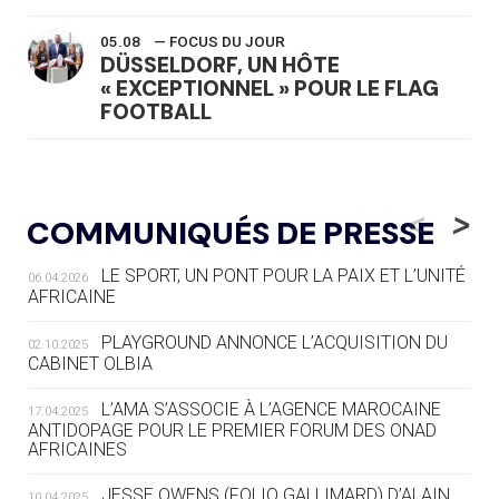
05.08
— FOCUS DU JOUR
DÜSSELDORF, UN HÔTE
« EXCEPTIONNEL » POUR LE FLAG
FOOTBALL
05.08
— LUGE
LE RÊVE DE VOIR LA LUGE ALPINE
<
>
COMMUNIQUÉS DE PRESSE
AUX JO « N'EST PAS FINI »
LE SPORT, UN PONT POUR LA PAIX ET L’UNITÉ
06.04.2026
05.08
— TIR À L'ARC
AFRICAINE
DES MONDIAUX À BRISBANE SUR LA
ROUTE DES JO 2032
PLAYGROUND ANNONCE L’ACQUISITION DU
02.10.2025
CABINET OLBIA
05.08
— ALPES FRANÇAISES 2030
LE VILLAGE OLYMPIQUE DES ARAVIS
L’AMA S’ASSOCIE À L’AGENCE MAROCAINE
17.04.2025
SE DESSINE
ANTIDOPAGE POUR LE PREMIER FORUM DES ONAD
AFRICAINES
04.08
— FOCUS DU JOUR
JESSE OWENS (FOLIO GALLIMARD) D’ALAIN
10.04.2025