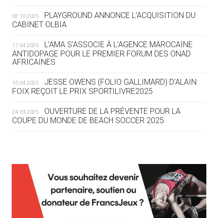
ROUTE DES JO 2032
PLAYGROUND ANNONCE L’ACQUISITION DU
02.10.2025
CABINET OLBIA
05.08
— ALPES FRANÇAISES 2030
LE VILLAGE OLYMPIQUE DES ARAVIS
L’AMA S’ASSOCIE À L’AGENCE MAROCAINE
17.04.2025
SE DESSINE
ANTIDOPAGE POUR LE PREMIER FORUM DES ONAD
AFRICAINES
04.08
— FOCUS DU JOUR
JESSE OWENS (FOLIO GALLIMARD) D’ALAIN
10.04.2025
LE COJOP A TROUVÉ SON VILLAGE
FOIX REÇOIT LE PRIX SPORTILIVRE2025
OLYMPIQUE LYONNAIS
OUVERTURE DE LA PRÉVENTE POUR LA
24.03.2025
COUPE DU MONDE DE BEACH SOCCER 2025
04.08
— ALLEMAGNE
« L'ALLEMAGNE PEUT DÉMONTRER
COMMENT ORGANISER DES JO
RESPONSABLES »
L’AMA FÉLICITE RICHARD POUND ET VALÉRIE
24.03.2025
FOURNEYRON, RÉCOMPENSÉS DE L’ORDRE OLYMPIQUE
L’AMA RECHERCHE DES HÔTES POUR LES
13.03.2025
04.08
— ESCRIME
RÉUNIONS DU CONSEIL DE FONDATION ET DU COMITÉ
LA FIE LANCE LES GRANDES
EXÉCUTIF
MANŒUVRES EN VUE DES JO
APPEL À CANDIDATURES DE L’AMA POUR LES
12.03.2025