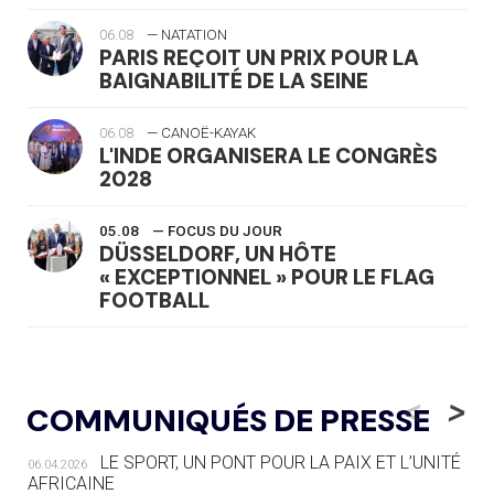
06.08
— NATATION
PARIS REÇOIT UN PRIX POUR LA
BAIGNABILITÉ DE LA SEINE
06.08
— CANOË-KAYAK
L'INDE ORGANISERA LE CONGRÈS
2028
05.08
— FOCUS DU JOUR
DÜSSELDORF, UN HÔTE
« EXCEPTIONNEL » POUR LE FLAG
FOOTBALL
05.08
— LUGE
LE RÊVE DE VOIR LA LUGE ALPINE
<
>
COMMUNIQUÉS DE PRESSE
AUX JO « N'EST PAS FINI »
LE SPORT, UN PONT POUR LA PAIX ET L’UNITÉ
06.04.2026
05.08
— TIR À L'ARC
AFRICAINE
DES MONDIAUX À BRISBANE SUR LA