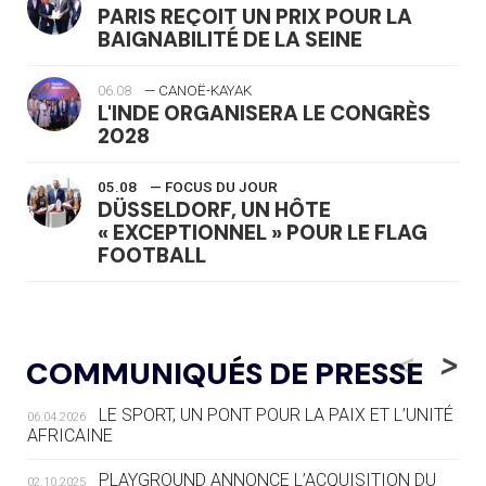
PARIS REÇOIT UN PRIX POUR LA
BAIGNABILITÉ DE LA SEINE
06.08
— CANOË-KAYAK
L'INDE ORGANISERA LE CONGRÈS
2028
05.08
— FOCUS DU JOUR
DÜSSELDORF, UN HÔTE
« EXCEPTIONNEL » POUR LE FLAG
FOOTBALL
05.08
— LUGE
LE RÊVE DE VOIR LA LUGE ALPINE
<
>
COMMUNIQUÉS DE PRESSE
AUX JO « N'EST PAS FINI »
LE SPORT, UN PONT POUR LA PAIX ET L’UNITÉ
06.04.2026
05.08
— TIR À L'ARC
AFRICAINE
DES MONDIAUX À BRISBANE SUR LA
ROUTE DES JO 2032
PLAYGROUND ANNONCE L’ACQUISITION DU
02.10.2025