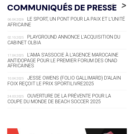
LE VILLAGE OLYMPIQUE DES ARAVIS
<
>
COMMUNIQUÉS DE PRESSE
SE DESSINE
LE SPORT, UN PONT POUR LA PAIX ET L’UNITÉ
06.04.2026
04.08
— FOCUS DU JOUR
AFRICAINE
LE COJOP A TROUVÉ SON VILLAGE
OLYMPIQUE LYONNAIS
PLAYGROUND ANNONCE L’ACQUISITION DU
02.10.2025
CABINET OLBIA
04.08
— ALLEMAGNE
« L'ALLEMAGNE PEUT DÉMONTRER
L’AMA S’ASSOCIE À L’AGENCE MAROCAINE
17.04.2025
COMMENT ORGANISER DES JO
ANTIDOPAGE POUR LE PREMIER FORUM DES ONAD
AFRICAINES
RESPONSABLES »
JESSE OWENS (FOLIO GALLIMARD) D’ALAIN
10.04.2025
04.08
— ESCRIME
FOIX REÇOIT LE PRIX SPORTILIVRE2025
LA FIE LANCE LES GRANDES
MANŒUVRES EN VUE DES JO
OUVERTURE DE LA PRÉVENTE POUR LA
24.03.2025
COUPE DU MONDE DE BEACH SOCCER 2025
04.08
— DAKAR 2026
DES FRESQUES CÉLÈBRENT LES JOJ
L’AMA FÉLICITE RICHARD POUND ET VALÉRIE
24.03.2025
FOURNEYRON, RÉCOMPENSÉS DE L’ORDRE OLYMPIQUE
03.08
—