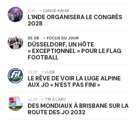
8:45
— CANOË-KAYAK
L'INDE ORGANISERA LE CONGRÈS
2028
05.08
— FOCUS DU JOUR
DÜSSELDORF, UN HÔTE
« EXCEPTIONNEL » POUR LE FLAG
FOOTBALL
05.08
— LUGE
LE RÊVE DE VOIR LA LUGE ALPINE
AUX JO « N'EST PAS FINI »
05.08
— TIR À L'ARC
DES MONDIAUX À BRISBANE SUR LA
ROUTE DES JO 2032
05.08
— ALPES FRANÇAISES 2030