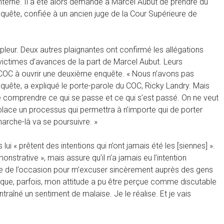
terne. Il a été alors demandé à Marcel Aubut de prendre du
nquête, confiée à un ancien juge de la Cour Supérieure de
mpleur. Deux autres plaignantes ont confirmé les allégations
victimes d’avances de la part de Marcel Aubut. Leurs
e COC à ouvrir une deuxième enquête. « Nous n’avons pas
quête, a expliqué le porte-parole du COC, Ricky Landry. Mais
e comprendre ce qui se passe et ce qui s’est passé. On ne veut
lace un processus qui permettra à n’importe qui de porter
marche-là va se poursuivre. »
« prêtent des intentions qui n’ont jamais été les [siennes] ».
onstrative », mais assure qu’il n’a jamais eu l’intention
ofite de l’occasion pour m’excuser sincèrement auprès des gens
que, parfois, mon attitude a pu être perçue comme discutable
raîné un sentiment de malaise. Je le réalise. Et je vais