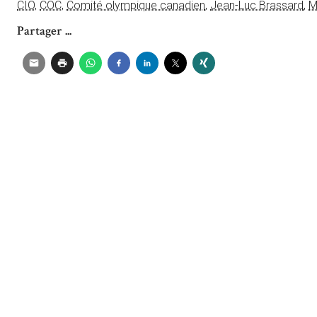
CIO
,
COC
,
Comité olympique canadien
,
Jean-Luc Brassard
,
M
Partager ...