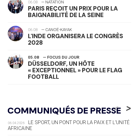
06.08
— NATATION
PARIS REÇOIT UN PRIX POUR LA
BAIGNABILITÉ DE LA SEINE
06.08
— CANOË-KAYAK
L'INDE ORGANISERA LE CONGRÈS
2028
05.08
— FOCUS DU JOUR
DÜSSELDORF, UN HÔTE
« EXCEPTIONNEL » POUR LE FLAG
FOOTBALL
05.08
— LUGE
LE RÊVE DE VOIR LA LUGE ALPINE
<
>
COMMUNIQUÉS DE PRESSE
AUX JO « N'EST PAS FINI »
LE SPORT, UN PONT POUR LA PAIX ET L’UNITÉ
06.04.2026
05.08
— TIR À L'ARC
AFRICAINE
DES MONDIAUX À BRISBANE SUR LA
ROUTE DES JO 2032