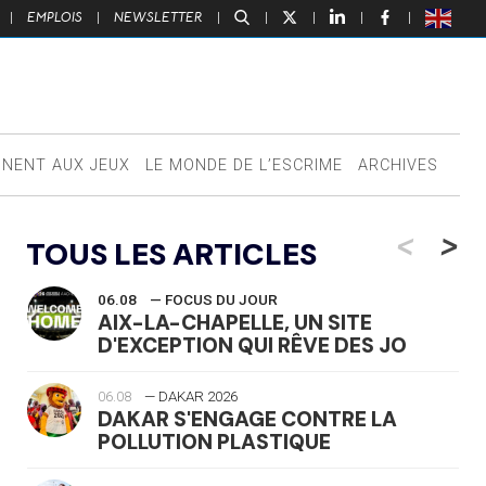
|
EMPLOIS
|
NEWSLETTER
|
|
|
|
|
NNENT AUX JEUX
LE MONDE DE L’ESCRIME
ARCHIVES
<
>
TOUS LES ARTICLES
06.08
— FOCUS DU JOUR
AIX-LA-CHAPELLE, UN SITE
D'EXCEPTION QUI RÊVE DES JO
06.08
— DAKAR 2026
DAKAR S'ENGAGE CONTRE LA
POLLUTION PLASTIQUE