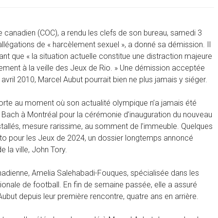
e canadien (COC), a rendu les clefs de son bureau, samedi 3
allégations de « harcèlement sexuel », a donné sa démission. Il
t que « la situation actuelle constitue une distraction majeure
alement à la veille des Jeux de Rio. » Une démission acceptée
ril 2010, Marcel Aubut pourrait bien ne plus jamais y siéger.
 porte au moment où son actualité olympique n’a jamais été
mas Bach à Montréal pour la cérémonie d’inauguration du nouveau
nstallés, mesure rarissime, au somment de l’immeuble. Quelques
ronto pour les Jeux de 2024, un dossier longtemps annoncé
la ville, John Tory.
canadienne, Amelia Salehabadi-Fouques, spécialisée dans les
ionale de football. En fin de semaine passée, elle a assuré
ubut depuis leur première rencontre, quatre ans en arrière.