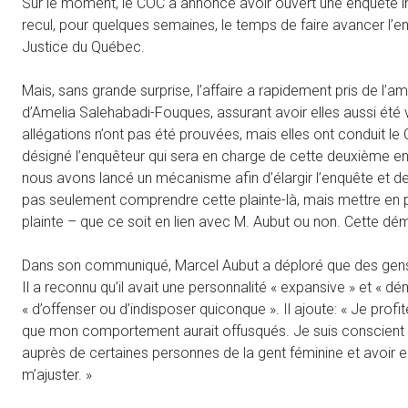
Sur le moment, le COC a annoncé avoir ouvert une enquête in
recul, pour quelques semaines, le temps de faire avancer l’e
Justice du Québec.
Mais, sans grande surprise, l’affaire a rapidement pris de l’a
d’Amelia Salehabadi-Fouques, assurant avoir elles aussi été 
allégations n’ont pas été prouvées, mais elles ont conduit l
désigné l’enquêteur qui sera en charge de cette deuxième en
nous avons lancé un mécanisme afin d’élargir l’enquête et d
pas seulement comprendre cette plainte-là, mais mettre en p
plainte – que ce soit en lien avec M. Aubut ou non. Cette dé
Dans son communiqué, Marcel Aubut a déploré que des gens lui 
Il a reconnu qu’il avait une personnalité « expansive » et « dém
« d’offenser ou d’indisposer quiconque ». Il ajoute: « Je pr
que mon comportement aurait offusqués. Je suis conscient 
auprès de certaines personnes de la gent féminine et avoir ent
m’ajuster. »