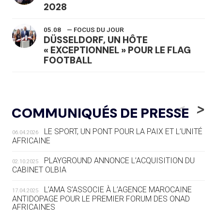
2028
05.08
— FOCUS DU JOUR
DÜSSELDORF, UN HÔTE
« EXCEPTIONNEL » POUR LE FLAG
FOOTBALL
05.08
— LUGE
LE RÊVE DE VOIR LA LUGE ALPINE
<
>
COMMUNIQUÉS DE PRESSE
AUX JO « N'EST PAS FINI »
LE SPORT, UN PONT POUR LA PAIX ET L’UNITÉ
06.04.2026
05.08
— TIR À L'ARC
AFRICAINE
DES MONDIAUX À BRISBANE SUR LA
ROUTE DES JO 2032
PLAYGROUND ANNONCE L’ACQUISITION DU
02.10.2025
CABINET OLBIA
05.08
— ALPES FRANÇAISES 2030
LE VILLAGE OLYMPIQUE DES ARAVIS
L’AMA S’ASSOCIE À L’AGENCE MAROCAINE
17.04.2025
SE DESSINE
ANTIDOPAGE POUR LE PREMIER FORUM DES ONAD
AFRICAINES