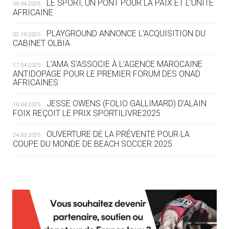
LE SPORT, UN PONT POUR LA PAIX ET L’UNITÉ
06.04.2026
05.08
— TIR À L'ARC
AFRICAINE
DES MONDIAUX À BRISBANE SUR LA
ROUTE DES JO 2032
PLAYGROUND ANNONCE L’ACQUISITION DU
02.10.2025
CABINET OLBIA
05.08
— ALPES FRANÇAISES 2030
LE VILLAGE OLYMPIQUE DES ARAVIS
L’AMA S’ASSOCIE À L’AGENCE MAROCAINE
17.04.2025
SE DESSINE
ANTIDOPAGE POUR LE PREMIER FORUM DES ONAD
AFRICAINES
04.08
— FOCUS DU JOUR
JESSE OWENS (FOLIO GALLIMARD) D’ALAIN
10.04.2025
LE COJOP A TROUVÉ SON VILLAGE
FOIX REÇOIT LE PRIX SPORTILIVRE2025
OLYMPIQUE LYONNAIS
OUVERTURE DE LA PRÉVENTE POUR LA
24.03.2025
COUPE DU MONDE DE BEACH SOCCER 2025
04.08
— ALLEMAGNE
« L'ALLEMAGNE PEUT DÉMONTRER
COMMENT ORGANISER DES JO
RESPONSABLES »
L’AMA FÉLICITE RICHARD POUND ET VALÉRIE
24.03.2025
FOURNEYRON, RÉCOMPENSÉS DE L’ORDRE OLYMPIQUE
L’AMA RECHERCHE DES HÔTES POUR LES
13.03.2025
04.08
— ESCRIME
RÉUNIONS DU CONSEIL DE FONDATION ET DU COMITÉ
LA FIE LANCE LES GRANDES
EXÉCUTIF