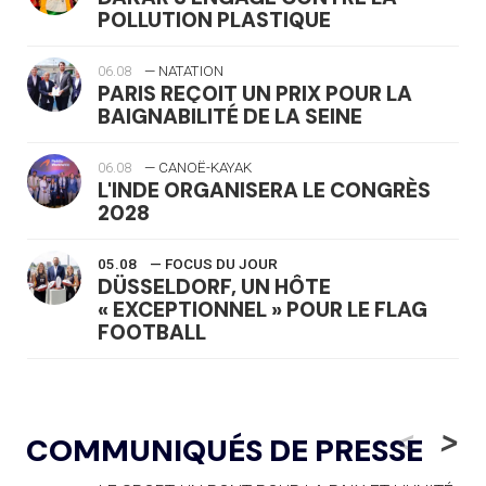
POLLUTION PLASTIQUE
06.08
— NATATION
PARIS REÇOIT UN PRIX POUR LA
BAIGNABILITÉ DE LA SEINE
06.08
— CANOË-KAYAK
L'INDE ORGANISERA LE CONGRÈS
2028
05.08
— FOCUS DU JOUR
DÜSSELDORF, UN HÔTE
« EXCEPTIONNEL » POUR LE FLAG
FOOTBALL
05.08
— LUGE
LE RÊVE DE VOIR LA LUGE ALPINE
<
>
COMMUNIQUÉS DE PRESSE
AUX JO « N'EST PAS FINI »