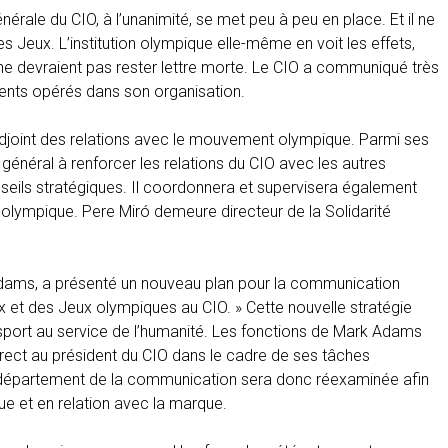
ale du CIO, à l’unanimité, se met peu à peu en place. Et il ne
Jeux. L’institution olympique elle-même en voit les effets,
 ne devraient pas rester lettre morte. Le CIO a communiqué très
ents opérés dans son organisation.
l adjoint des relations avec le mouvement olympique. Parmi ses
ur général à renforcer les relations du CIO avec les autres
ils stratégiques. Il coordonnera et supervisera également
lympique. Pere Miró demeure directeur de la Solidarité
dams, a présenté un nouveau plan pour la communication
ux et des Jeux olympiques au CIO. » Cette nouvelle stratégie
 sport au service de l’humanité. Les fonctions de Mark Adams
irect au président du CIO dans le cadre de ses tâches
u département de la communication sera donc réexaminée afin
ue et en relation avec la marque.