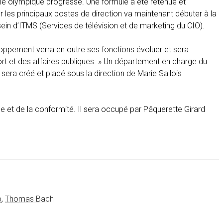
îne olympique progresse. Une formule a été retenue et
 les principaux postes de direction va maintenant débuter à la
ein d’ITMS (Services de télévision et de marketing du CIO).
oppement verra en outre ses fonctions évoluer et sera
t et des affaires publiques. » Un département en charge du
 sera créé et placé sous la direction de Marie Sallois
ue et de la conformité. Il sera occupé par Pâquerette Girard
o
,
Thomas Bach