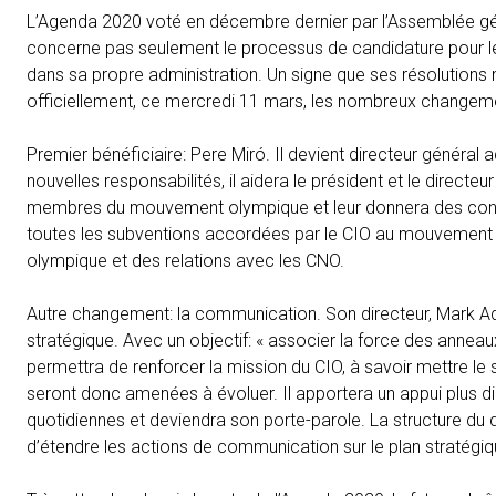
L’Agenda 2020 voté en décembre dernier par l’Assemblée génér
concerne pas seulement le processus de candidature pour les 
dans sa propre administration. Un signe que ses résolutions
officiellement, ce mercredi 11 mars, les nombreux changem
Premier bénéficiaire: Pere Miró. Il devient directeur généra
nouvelles responsabilités, il aidera le président et le directe
membres du mouvement olympique et leur donnera des conse
toutes les subventions accordées par le CIO au mouvement o
olympique et des relations avec les CNO.
Autre changement: la communication. Son directeur, Mark A
stratégique. Avec un objectif: « associer la force des annea
permettra de renforcer la mission du CIO, à savoir mettre le
seront donc amenées à évoluer. Il apportera un appui plus d
quotidiennes et deviendra son porte-parole. La structure d
d’étendre les actions de communication sur le plan stratégiq