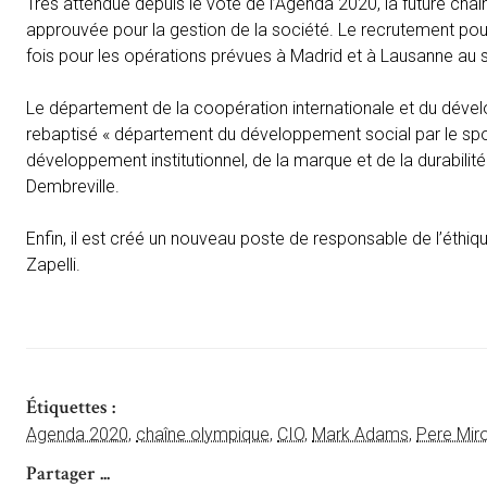
Très attendue depuis le vote de l’Agenda 2020, la future cha
approuvée pour la gestion de la société. Le recrutement pour
fois pour les opérations prévues à Madrid et à Lausanne au s
Le département de la coopération internationale et du dével
rebaptisé « département du développement social par le spor
développement institutionnel, de la marque et de la durabilité
Dembreville.
Enfin, il est créé un nouveau poste de responsable de l’éthiq
Zapelli.
Étiquettes :
Agenda 2020
,
chaîne olympique
,
CIO
,
Mark Adams
,
Pere Mir
Partager ...