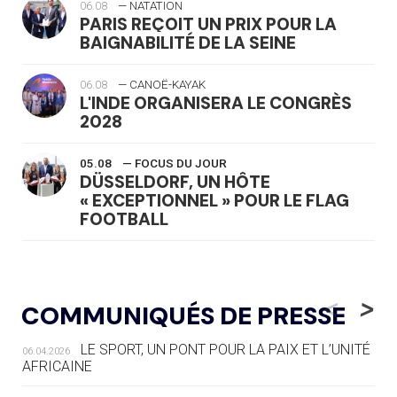
06.08
— NATATION
PARIS REÇOIT UN PRIX POUR LA
BAIGNABILITÉ DE LA SEINE
06.08
— CANOË-KAYAK
L'INDE ORGANISERA LE CONGRÈS
2028
05.08
— FOCUS DU JOUR
DÜSSELDORF, UN HÔTE
« EXCEPTIONNEL » POUR LE FLAG
FOOTBALL
05.08
— LUGE
LE RÊVE DE VOIR LA LUGE ALPINE
<
>
COMMUNIQUÉS DE PRESSE
AUX JO « N'EST PAS FINI »
LE SPORT, UN PONT POUR LA PAIX ET L’UNITÉ
06.04.2026
05.08
— TIR À L'ARC
AFRICAINE
DES MONDIAUX À BRISBANE SUR LA
ROUTE DES JO 2032