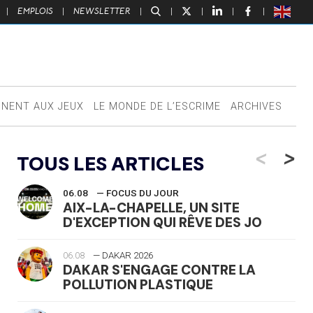
|
EMPLOIS
|
NEWSLETTER
|
|
|
|
|
NNENT AUX JEUX
LE MONDE DE L’ESCRIME
ARCHIVES
<
>
TOUS LES ARTICLES
06.08
— FOCUS DU JOUR
AIX-LA-CHAPELLE, UN SITE
D'EXCEPTION QUI RÊVE DES JO
06.08
— DAKAR 2026
DAKAR S'ENGAGE CONTRE LA
POLLUTION PLASTIQUE