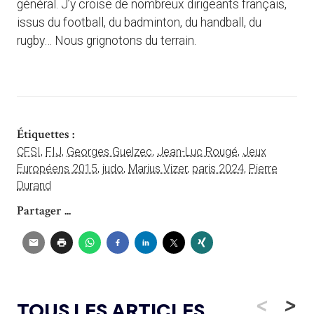
général. J’y croise de nombreux dirigeants français,
issus du football, du badminton, du handball, du
rugby… Nous grignotons du terrain.
Étiquettes :
CFSI
,
FIJ
,
Georges Guelzec
,
Jean-Luc Rougé
,
Jeux
Européens 2015
,
judo
,
Marius Vizer
,
paris 2024
,
Pierre
Durand
Partager ...
<
>
TOUS LES ARTICLES