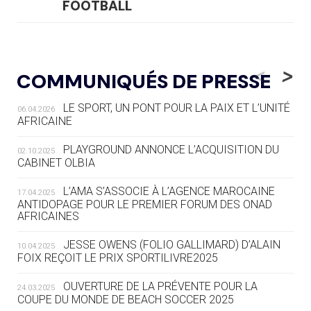
FOOTBALL
05.08
— LUGE
LE RÊVE DE VOIR LA LUGE ALPINE
<
>
COMMUNIQUÉS DE PRESSE
AUX JO « N'EST PAS FINI »
LE SPORT, UN PONT POUR LA PAIX ET L’UNITÉ
06.04.2026
05.08
— TIR À L'ARC
AFRICAINE
DES MONDIAUX À BRISBANE SUR LA
ROUTE DES JO 2032
PLAYGROUND ANNONCE L’ACQUISITION DU
02.10.2025
CABINET OLBIA
05.08
— ALPES FRANÇAISES 2030
LE VILLAGE OLYMPIQUE DES ARAVIS
L’AMA S’ASSOCIE À L’AGENCE MAROCAINE
17.04.2025
SE DESSINE
ANTIDOPAGE POUR LE PREMIER FORUM DES ONAD
AFRICAINES
04.08
— FOCUS DU JOUR
JESSE OWENS (FOLIO GALLIMARD) D’ALAIN
10.04.2025
LE COJOP A TROUVÉ SON VILLAGE
FOIX REÇOIT LE PRIX SPORTILIVRE2025
OLYMPIQUE LYONNAIS
OUVERTURE DE LA PRÉVENTE POUR LA
24.03.2025
COUPE DU MONDE DE BEACH SOCCER 2025
04.08
— ALLEMAGNE