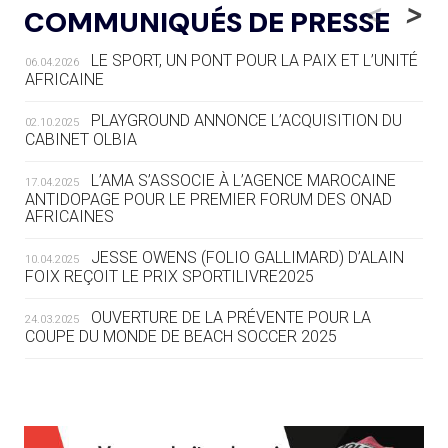
<
>
COMMUNIQUÉS DE PRESSE
AUX JO « N'EST PAS FINI »
LE SPORT, UN PONT POUR LA PAIX ET L’UNITÉ
06.04.2026
05.08
— TIR À L'ARC
AFRICAINE
DES MONDIAUX À BRISBANE SUR LA
ROUTE DES JO 2032
PLAYGROUND ANNONCE L’ACQUISITION DU
02.10.2025
CABINET OLBIA
05.08
— ALPES FRANÇAISES 2030
LE VILLAGE OLYMPIQUE DES ARAVIS
L’AMA S’ASSOCIE À L’AGENCE MAROCAINE
17.04.2025
SE DESSINE
ANTIDOPAGE POUR LE PREMIER FORUM DES ONAD
AFRICAINES
04.08
— FOCUS DU JOUR
JESSE OWENS (FOLIO GALLIMARD) D’ALAIN
10.04.2025
LE COJOP A TROUVÉ SON VILLAGE
FOIX REÇOIT LE PRIX SPORTILIVRE2025
OLYMPIQUE LYONNAIS
OUVERTURE DE LA PRÉVENTE POUR LA
24.03.2025
COUPE DU MONDE DE BEACH SOCCER 2025
04.08
— ALLEMAGNE
« L'ALLEMAGNE PEUT DÉMONTRER
COMMENT ORGANISER DES JO
RESPONSABLES »
L’AMA FÉLICITE RICHARD POUND ET VALÉRIE
24.03.2025
FOURNEYRON, RÉCOMPENSÉS DE L’ORDRE OLYMPIQUE