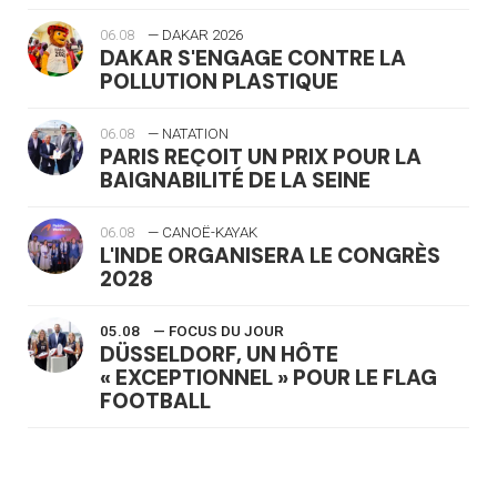
06.08
— DAKAR 2026
DAKAR S'ENGAGE CONTRE LA
POLLUTION PLASTIQUE
06.08
— NATATION
PARIS REÇOIT UN PRIX POUR LA
BAIGNABILITÉ DE LA SEINE
06.08
— CANOË-KAYAK
L'INDE ORGANISERA LE CONGRÈS
2028
05.08
— FOCUS DU JOUR
DÜSSELDORF, UN HÔTE
« EXCEPTIONNEL » POUR LE FLAG
FOOTBALL
05.08
— LUGE
LE RÊVE DE VOIR LA LUGE ALPINE