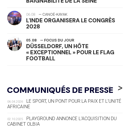
BAIGNABILITÉ DE LA SEINE
06.08
— CANOË-KAYAK
L'INDE ORGANISERA LE CONGRÈS
2028
05.08
— FOCUS DU JOUR
DÜSSELDORF, UN HÔTE
« EXCEPTIONNEL » POUR LE FLAG
FOOTBALL
05.08
— LUGE
LE RÊVE DE VOIR LA LUGE ALPINE
<
>
COMMUNIQUÉS DE PRESSE
AUX JO « N'EST PAS FINI »
LE SPORT, UN PONT POUR LA PAIX ET L’UNITÉ
06.04.2026
05.08
— TIR À L'ARC
AFRICAINE
DES MONDIAUX À BRISBANE SUR LA
ROUTE DES JO 2032
PLAYGROUND ANNONCE L’ACQUISITION DU
02.10.2025
CABINET OLBIA
05.08
— ALPES FRANÇAISES 2030