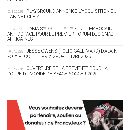
DES MONDIAUX À BRISBANE SUR LA
ROUTE DES JO 2032
PLAYGROUND ANNONCE L’ACQUISITION DU
02.10.2025
CABINET OLBIA
05.08
— ALPES FRANÇAISES 2030
LE VILLAGE OLYMPIQUE DES ARAVIS
L’AMA S’ASSOCIE À L’AGENCE MAROCAINE
17.04.2025
SE DESSINE
ANTIDOPAGE POUR LE PREMIER FORUM DES ONAD
AFRICAINES
04.08
— FOCUS DU JOUR
JESSE OWENS (FOLIO GALLIMARD) D’ALAIN
10.04.2025
LE COJOP A TROUVÉ SON VILLAGE
FOIX REÇOIT LE PRIX SPORTILIVRE2025
OLYMPIQUE LYONNAIS
OUVERTURE DE LA PRÉVENTE POUR LA
24.03.2025
COUPE DU MONDE DE BEACH SOCCER 2025
04.08
— ALLEMAGNE
« L'ALLEMAGNE PEUT DÉMONTRER
COMMENT ORGANISER DES JO
RESPONSABLES »
L’AMA FÉLICITE RICHARD POUND ET VALÉRIE
24.03.2025
FOURNEYRON, RÉCOMPENSÉS DE L’ORDRE OLYMPIQUE
L’AMA RECHERCHE DES HÔTES POUR LES
13.03.2025
04.08
— ESCRIME
RÉUNIONS DU CONSEIL DE FONDATION ET DU COMITÉ
LA FIE LANCE LES GRANDES
EXÉCUTIF
MANŒUVRES EN VUE DES JO