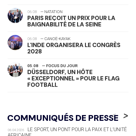
06.08
— NATATION
PARIS REÇOIT UN PRIX POUR LA
BAIGNABILITÉ DE LA SEINE
06.08
— CANOË-KAYAK
L'INDE ORGANISERA LE CONGRÈS
2028
05.08
— FOCUS DU JOUR
DÜSSELDORF, UN HÔTE
« EXCEPTIONNEL » POUR LE FLAG
FOOTBALL
05.08
— LUGE
LE RÊVE DE VOIR LA LUGE ALPINE
<
>
COMMUNIQUÉS DE PRESSE
AUX JO « N'EST PAS FINI »
LE SPORT, UN PONT POUR LA PAIX ET L’UNITÉ
06.04.2026
05.08
— TIR À L'ARC
AFRICAINE