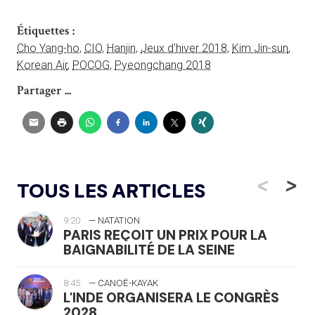
Étiquettes :
Cho Yang-ho
,
CIO
,
Hanjin
,
Jeux d'hiver 2018
,
Kim Jin-sun
,
Korean Air
,
POCOG
,
Pyeongchang 2018
Partager ...
<
>
TOUS LES ARTICLES
9:20
— NATATION
PARIS REÇOIT UN PRIX POUR LA
BAIGNABILITÉ DE LA SEINE
8:45
— CANOË-KAYAK
L'INDE ORGANISERA LE CONGRÈS
2028