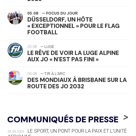
05.08
— FOCUS DU JOUR
DÜSSELDORF, UN HÔTE
« EXCEPTIONNEL » POUR LE FLAG
FOOTBALL
05.08
— LUGE
LE RÊVE DE VOIR LA LUGE ALPINE
AUX JO « N'EST PAS FINI »
05.08
— TIR À L'ARC
DES MONDIAUX À BRISBANE SUR LA
ROUTE DES JO 2032
05.08
— ALPES FRANÇAISES 2030
LE VILLAGE OLYMPIQUE DES ARAVIS
<
>
COMMUNIQUÉS DE PRESSE
SE DESSINE
LE SPORT, UN PONT POUR LA PAIX ET L’UNITÉ
06.04.2026
04.08
— FOCUS DU JOUR