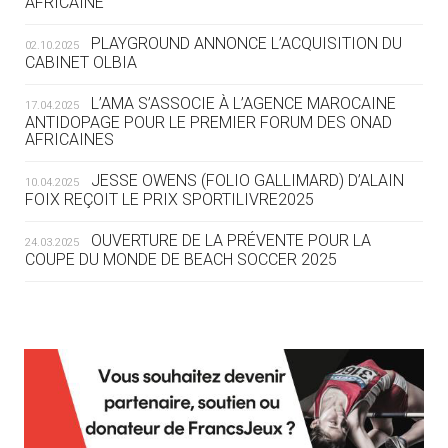
AFRICAINE
LE COJOP A TROUVÉ SON VILLAGE
OLYMPIQUE LYONNAIS
PLAYGROUND ANNONCE L’ACQUISITION DU
02.10.2025
CABINET OLBIA
04.08
— ALLEMAGNE
« L'ALLEMAGNE PEUT DÉMONTRER
L’AMA S’ASSOCIE À L’AGENCE MAROCAINE
17.04.2025
COMMENT ORGANISER DES JO
ANTIDOPAGE POUR LE PREMIER FORUM DES ONAD
AFRICAINES
RESPONSABLES »
JESSE OWENS (FOLIO GALLIMARD) D’ALAIN
10.04.2025
04.08
— ESCRIME
FOIX REÇOIT LE PRIX SPORTILIVRE2025
LA FIE LANCE LES GRANDES
MANŒUVRES EN VUE DES JO
OUVERTURE DE LA PRÉVENTE POUR LA
24.03.2025
COUPE DU MONDE DE BEACH SOCCER 2025
04.08
— DAKAR 2026
DES FRESQUES CÉLÈBRENT LES JOJ
L’AMA FÉLICITE RICHARD POUND ET VALÉRIE
24.03.2025
FOURNEYRON, RÉCOMPENSÉS DE L’ORDRE OLYMPIQUE
03.08
—
L’AMA RECHERCHE DES HÔTES POUR LES
13.03.2025
« PARIS 2024 M'A INSPIRÉ POUR
RÉUNIONS DU CONSEIL DE FONDATION ET DU COMITÉ
CRÉER UN PERSONNAGE »
EXÉCUTIF