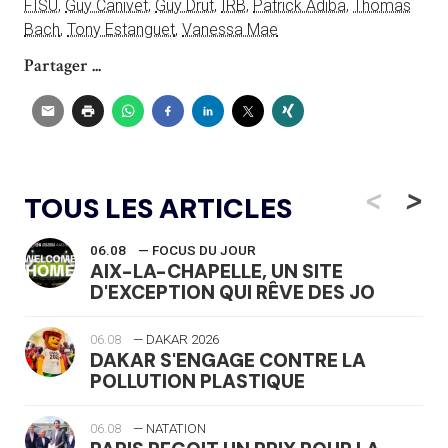
FISU
,
Guy Canivet
,
Guy Drut
,
IRB
,
Patrick Adiba
,
Thomas
Bach
,
Tony Estanguet
,
Vanessa Mae
Partager ...
<
>
TOUS LES ARTICLES
06.08
— FOCUS DU JOUR
AIX-LA-CHAPELLE, UN SITE
D'EXCEPTION QUI RÊVE DES JO
06.08
— DAKAR 2026
DAKAR S'ENGAGE CONTRE LA
POLLUTION PLASTIQUE
06.08
— NATATION