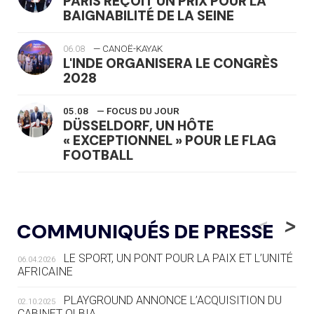
PARIS REÇOIT UN PRIX POUR LA
BAIGNABILITÉ DE LA SEINE
06.08
— CANOË-KAYAK
L'INDE ORGANISERA LE CONGRÈS
2028
05.08
— FOCUS DU JOUR
DÜSSELDORF, UN HÔTE
« EXCEPTIONNEL » POUR LE FLAG
FOOTBALL
05.08
— LUGE
LE RÊVE DE VOIR LA LUGE ALPINE
<
>
COMMUNIQUÉS DE PRESSE
AUX JO « N'EST PAS FINI »
LE SPORT, UN PONT POUR LA PAIX ET L’UNITÉ
06.04.2026
05.08
— TIR À L'ARC
AFRICAINE
DES MONDIAUX À BRISBANE SUR LA
ROUTE DES JO 2032
PLAYGROUND ANNONCE L’ACQUISITION DU
02.10.2025
CABINET OLBIA