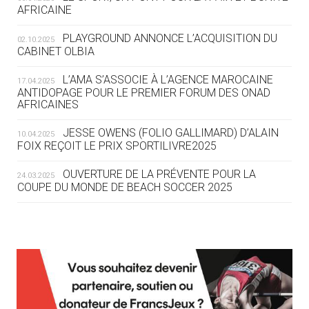
04.08
— FOCUS DU JOUR
AFRICAINE
LE COJOP A TROUVÉ SON VILLAGE
OLYMPIQUE LYONNAIS
PLAYGROUND ANNONCE L’ACQUISITION DU
02.10.2025
CABINET OLBIA
04.08
— ALLEMAGNE
« L'ALLEMAGNE PEUT DÉMONTRER
L’AMA S’ASSOCIE À L’AGENCE MAROCAINE
17.04.2025
COMMENT ORGANISER DES JO
ANTIDOPAGE POUR LE PREMIER FORUM DES ONAD
AFRICAINES
RESPONSABLES »
JESSE OWENS (FOLIO GALLIMARD) D’ALAIN
10.04.2025
04.08
— ESCRIME
FOIX REÇOIT LE PRIX SPORTILIVRE2025
LA FIE LANCE LES GRANDES
MANŒUVRES EN VUE DES JO
OUVERTURE DE LA PRÉVENTE POUR LA
24.03.2025
COUPE DU MONDE DE BEACH SOCCER 2025
04.08
— DAKAR 2026
DES FRESQUES CÉLÈBRENT LES JOJ
L’AMA FÉLICITE RICHARD POUND ET VALÉRIE
24.03.2025
FOURNEYRON, RÉCOMPENSÉS DE L’ORDRE OLYMPIQUE
03.08
—
L’AMA RECHERCHE DES HÔTES POUR LES
13.03.2025
« PARIS 2024 M'A INSPIRÉ POUR
RÉUNIONS DU CONSEIL DE FONDATION ET DU COMITÉ
CRÉER UN PERSONNAGE »
EXÉCUTIF