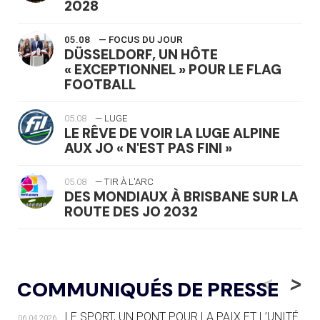
2028
05.08
— FOCUS DU JOUR
DÜSSELDORF, UN HÔTE
« EXCEPTIONNEL » POUR LE FLAG
FOOTBALL
05.08
— LUGE
LE RÊVE DE VOIR LA LUGE ALPINE
AUX JO « N'EST PAS FINI »
05.08
— TIR À L'ARC
DES MONDIAUX À BRISBANE SUR LA
ROUTE DES JO 2032
05.08
— ALPES FRANÇAISES 2030
LE VILLAGE OLYMPIQUE DES ARAVIS
<
>
COMMUNIQUÉS DE PRESSE
SE DESSINE
LE SPORT, UN PONT POUR LA PAIX ET L’UNITÉ
06.04.2026