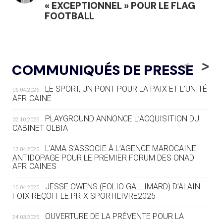
« EXCEPTIONNEL » POUR LE FLAG
FOOTBALL
05.08
— LUGE
LE RÊVE DE VOIR LA LUGE ALPINE
<
>
COMMUNIQUÉS DE PRESSE
AUX JO « N'EST PAS FINI »
LE SPORT, UN PONT POUR LA PAIX ET L’UNITÉ
06.04.2026
05.08
— TIR À L'ARC
AFRICAINE
DES MONDIAUX À BRISBANE SUR LA
ROUTE DES JO 2032
PLAYGROUND ANNONCE L’ACQUISITION DU
02.10.2025
CABINET OLBIA
05.08
— ALPES FRANÇAISES 2030
LE VILLAGE OLYMPIQUE DES ARAVIS
L’AMA S’ASSOCIE À L’AGENCE MAROCAINE
17.04.2025
SE DESSINE
ANTIDOPAGE POUR LE PREMIER FORUM DES ONAD
AFRICAINES
04.08
— FOCUS DU JOUR
JESSE OWENS (FOLIO GALLIMARD) D’ALAIN
10.04.2025
LE COJOP A TROUVÉ SON VILLAGE
FOIX REÇOIT LE PRIX SPORTILIVRE2025
OLYMPIQUE LYONNAIS
OUVERTURE DE LA PRÉVENTE POUR LA
24.03.2025