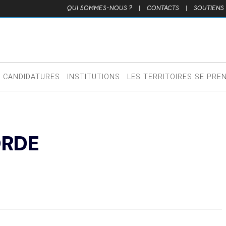
QUI SOMMES-NOUS ?
|
CONTACTS
|
SOUTIENS
CANDIDATURES
INSTITUTIONS
LES TERRITOIRES SE PRE
ORDE