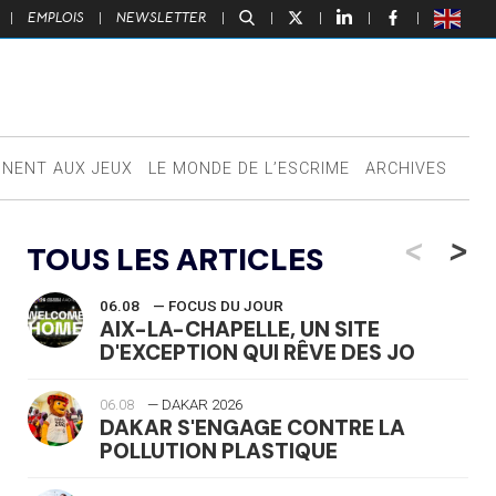
|
EMPLOIS
|
NEWSLETTER
|
|
|
|
|
NNENT AUX JEUX
LE MONDE DE L’ESCRIME
ARCHIVES
<
>
TOUS LES ARTICLES
06.08
— FOCUS DU JOUR
AIX-LA-CHAPELLE, UN SITE
D'EXCEPTION QUI RÊVE DES JO
06.08
— DAKAR 2026
DAKAR S'ENGAGE CONTRE LA
POLLUTION PLASTIQUE