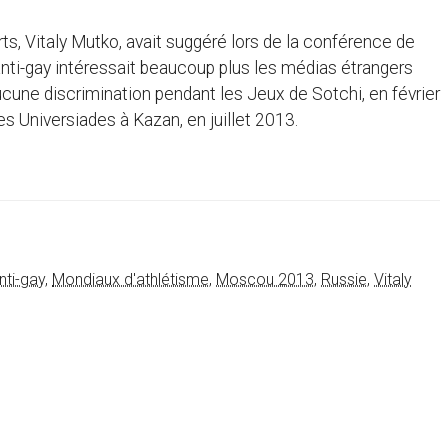
s, Vitaly Mutko, avait suggéré lors de la conférence de
anti-gay intéressait beaucoup plus les médias étrangers
 aucune discrimination pendant les Jeux de Sotchi, en février
es Universiades à Kazan, en juillet 2013.
anti-gay
,
Mondiaux d'athlétisme
,
Moscou 2013
,
Russie
,
Vitaly