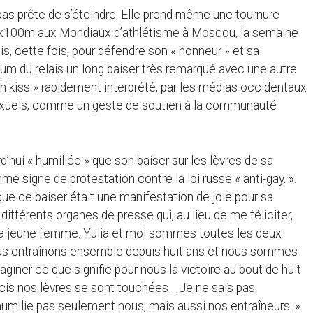
pas prête de s’éteindre. Elle prend même une tournure
r 4x100m aux Mondiaux d’athlétisme à Moscou, la semaine
s, cette fois, pour défendre son « honneur » et sa
ium du relais un long baiser très remarqué avec une autre
 kiss » rapidement interprété, par les médias occidentaux
exuels, comme un geste de soutien à la communauté
d’hui « humiliée » que son baiser sur les lèvres de sa
e signe de protestation contre la loi russe « anti-gay. ».
et que ce baiser était une manifestation de joie pour sa
 différents organes de presse qui, au lieu de me féliciter,
 la jeune femme. Yulia et moi sommes toutes les deux
ous entraînons ensemble depuis huit ans et nous sommes
ner ce que signifie pour nous la victoire au bout de huit
écis nos lèvres se sont touchées… Je ne sais pas
humilie pas seulement nous, mais aussi nos entraîneurs. »