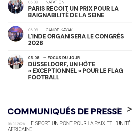
06.08
— NATATION
PARIS REÇOIT UN PRIX POUR LA
BAIGNABILITÉ DE LA SEINE
06.08
— CANOË-KAYAK
L'INDE ORGANISERA LE CONGRÈS
2028
05.08
— FOCUS DU JOUR
DÜSSELDORF, UN HÔTE
« EXCEPTIONNEL » POUR LE FLAG
FOOTBALL
05.08
— LUGE
LE RÊVE DE VOIR LA LUGE ALPINE
<
>
COMMUNIQUÉS DE PRESSE
AUX JO « N'EST PAS FINI »
LE SPORT, UN PONT POUR LA PAIX ET L’UNITÉ
06.04.2026
05.08
— TIR À L'ARC
AFRICAINE
DES MONDIAUX À BRISBANE SUR LA
ROUTE DES JO 2032