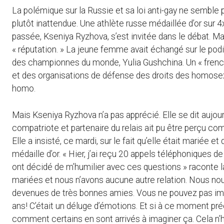
La polémique sur la Russie et sa loi anti-gay ne semble 
plutôt inattendue. Une athlète russe médaillée d’or su
passée, Kseniya Ryzhova, s’est invitée dans le débat. Mai
« réputation. » La jeune femme avait échangé sur le pod
des championnes du monde, Yulia Gushchina. Un « french
et des organisations de défense des droits des homos
homo.
Mais Kseniya Ryzhova n’a pas apprécié. Elle se dit aujour
compatriote et partenaire du relais ait pu être perçu comm
Elle a insisté, ce mardi, sur le fait qu’elle était mariée 
médaille d’or. « Hier, j’ai reçu 20 appels téléphoniques de
ont décidé de m’humilier avec ces questions » raconte
mariées et nous n’avons aucune autre relation. Nous n
devenues de très bonnes amies. Vous ne pouvez pas imagi
ans! C’était un déluge d’émotions. Et si à ce moment pr
comment certains en sont arrivés à imaginer ça. Cela n’