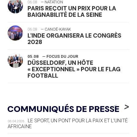
06.08
— NATATION
PARIS REÇOIT UN PRIX POUR LA
BAIGNABILITÉ DE LA SEINE
06.08
— CANOË-KAYAK
L'INDE ORGANISERA LE CONGRÈS
2028
05.08
— FOCUS DU JOUR
DÜSSELDORF, UN HÔTE
« EXCEPTIONNEL » POUR LE FLAG
FOOTBALL
05.08
— LUGE
LE RÊVE DE VOIR LA LUGE ALPINE
<
>
COMMUNIQUÉS DE PRESSE
AUX JO « N'EST PAS FINI »
LE SPORT, UN PONT POUR LA PAIX ET L’UNITÉ
06.04.2026
05.08
— TIR À L'ARC
AFRICAINE
DES MONDIAUX À BRISBANE SUR LA
ROUTE DES JO 2032