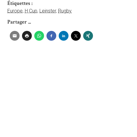
Étiquettes :
Europe
,
H Cup
,
Leinster
,
Rugby
Partager ...