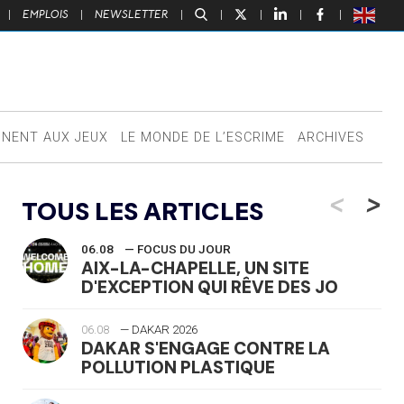
|
EMPLOIS
|
NEWSLETTER
|
|
|
|
|
NNENT AUX JEUX
LE MONDE DE L’ESCRIME
ARCHIVES
<
>
TOUS LES ARTICLES
06.08
— FOCUS DU JOUR
AIX-LA-CHAPELLE, UN SITE
D'EXCEPTION QUI RÊVE DES JO
06.08
— DAKAR 2026
DAKAR S'ENGAGE CONTRE LA
POLLUTION PLASTIQUE