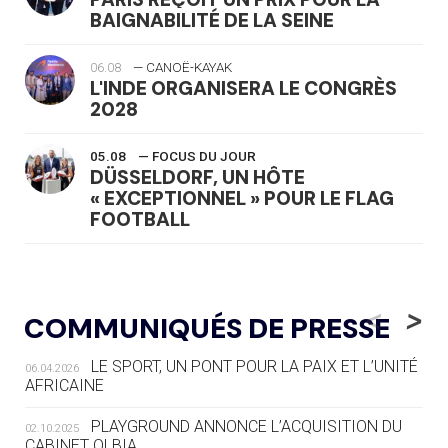
BAIGNABILITÉ DE LA SEINE
06.08
— CANOË-KAYAK
L'INDE ORGANISERA LE CONGRÈS
2028
05.08
— FOCUS DU JOUR
DÜSSELDORF, UN HÔTE
« EXCEPTIONNEL » POUR LE FLAG
FOOTBALL
05.08
— LUGE
LE RÊVE DE VOIR LA LUGE ALPINE
<
>
COMMUNIQUÉS DE PRESSE
AUX JO « N'EST PAS FINI »
LE SPORT, UN PONT POUR LA PAIX ET L’UNITÉ
06.04.2026
05.08
— TIR À L'ARC
AFRICAINE
DES MONDIAUX À BRISBANE SUR LA
ROUTE DES JO 2032
PLAYGROUND ANNONCE L’ACQUISITION DU
02.10.2025
CABINET OLBIA