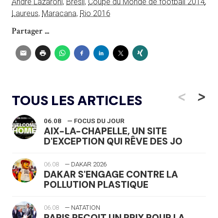
André Lazaroni
,
Brésil
,
Coupe du Monde de football 2014
,
Laureus
,
Maracana
,
Rio 2016
Partager ...
<
>
TOUS LES ARTICLES
06.08
— FOCUS DU JOUR
AIX-LA-CHAPELLE, UN SITE
D'EXCEPTION QUI RÊVE DES JO
06.08
— DAKAR 2026
DAKAR S'ENGAGE CONTRE LA
POLLUTION PLASTIQUE
06.08
— NATATION
PARIS REÇOIT UN PRIX POUR LA