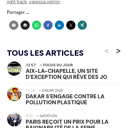
right track
,
vanessa verron
Partager ...
<
>
TOUS LES ARTICLES
12:57
— FOCUS DU JOUR
AIX-LA-CHAPELLE, UN SITE
D'EXCEPTION QUI RÊVE DES JO
11:18
— DAKAR 2026
DAKAR S'ENGAGE CONTRE LA
POLLUTION PLASTIQUE
9:20
— NATATION
PARIS REÇOIT UN PRIX POUR LA
BAIGNABILITÉ DE LA SEINE