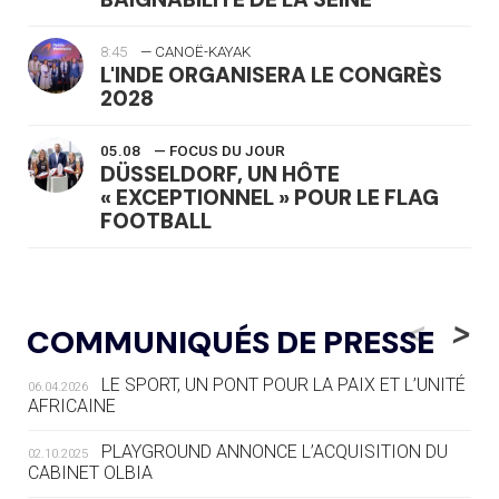
8:45
— CANOË-KAYAK
L'INDE ORGANISERA LE CONGRÈS
2028
05.08
— FOCUS DU JOUR
DÜSSELDORF, UN HÔTE
« EXCEPTIONNEL » POUR LE FLAG
FOOTBALL
05.08
— LUGE
LE RÊVE DE VOIR LA LUGE ALPINE
<
>
COMMUNIQUÉS DE PRESSE
AUX JO « N'EST PAS FINI »
LE SPORT, UN PONT POUR LA PAIX ET L’UNITÉ
06.04.2026
05.08
— TIR À L'ARC
AFRICAINE
DES MONDIAUX À BRISBANE SUR LA
ROUTE DES JO 2032
PLAYGROUND ANNONCE L’ACQUISITION DU
02.10.2025
CABINET OLBIA
05.08
— ALPES FRANÇAISES 2030