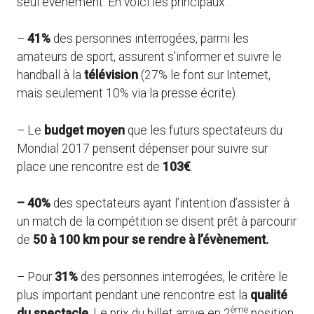
seul évènement. En voici les principaux :
–
41%
des personnes interrogées, parmi les
amateurs de sport, assurent s’informer et suivre le
handball à la
télévision
(27% le font sur Internet,
mais seulement 10% via la presse écrite).
– Le
budget moyen
que les futurs spectateurs du
Mondial 2017 pensent dépenser pour suivre sur
place une rencontre est de
103€
.
– 40%
des spectateurs ayant l’intention d’assister à
un match de la compétition se disent prêt à parcourir
de
50 à 100 km pour se rendre à l’évènement.
– Pour
31%
des personnes interrogées, le critère le
plus important pendant une rencontre est la
qualité
ème
du spectacle
. Le prix du billet arrive en 2
position,